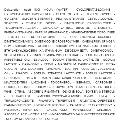
Deklaration nach INCI: AQUA (WATER) - CYCLOPENTASILOXANE -
CAPRYLIC/CAPRIC TRIGLYCERIDE - DECYL OLEATE - BUTYLENE GLYCOL -
GLYCERIN - GLYCERYL STEARATE - PEG-100 STEARATE - CETYL ALCOHOL -
SORBITOL - PENTYLENE GLYCOL - DIMETHICONE CROSSPOLYMER -
TOCOPHERYL ACETATE - ORYZA SATIVA (RICE) BRAN OIL - STEARETH-2 -
PHENOXYETHANOL - PARFUM (FRAGRANCE) - VP/HEXADECENE COPOLYMER
- SYNTHETIC FLUORPHLOGOPITE - CI 77891 (TITANIUM DIOXIDE) -
DIMETHICONE/VINYL DIMETHICONE CROSSPOLYMER - CAESALPINIA SPINOSA
GUM - SODIUM PCA - ALCOHOL - SODIUM HYALURONATE- DIMETHICONE -
ETHYLHEXYLGLYCERIN - XANTHAN GUM - DISODIUM EDTA - DIMETHICONOL -
SODIUM CITRATE - PINUS CEMBRA WOOD EXTRACT - LECITHIN - OLUS OIL
(VEGETABLE OIL) - LINALOOL - SODIUM STEAROYL LACTYLATE - SODIUM
LACTATE - CARNOSINE - PEG-8 - MAGNESIUM CARBOXYMETHYL BETA-
GLUCAN - MALTODEXTRIN - LIMONENE - LECITHIN - OLUS OIL (VEGETABLE
OIL) - LINALOOL - SODIUM STEAROYL LACTYLATE - SODIUM LACTATE -
CARNOSINE - PEG-8 - MAGNESIUM CARBOXYMETHYL BETA-GLUCAN -
MALTODEXTRIN - LIMONENE - TOCOPHEROL - GERANIOL - CARBOMER -
COCO-GLUCOSIDE - SODIUM CARBOXYMETHYL BETAGLUCAN - TIN OXIDE -
WINE - CITRAL - ASCORBYL PALMITATE - GLYCINE SOJA (SOYBEAN) STEROLS
- TETRADECYL AMINOBUTYROYLVALYLAMINOBUTYRIC UREA -
TRIFLUOROACETATE - PALMITOYL TRIPEPTIDE-5 - PALMITOYL DIPEPTIDE-5
DIAMINOBUTYROYL HYDROXYTHREONINE - PALMITOYL TETRAPEPTIDE-7 -
PALMITOYL TRIPEPTIDE-1 - LACTIC ACID - MAGNESIUM - CHLORIDE -
ASCORBIC ACID - CITRIC ACID - HYDROGENATED PALM GLYCERIDES CITRATE
- SILYBUM MARIANUM FRUIT EXTRACT