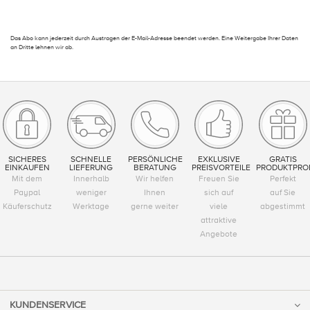
Das Abo kann jederzeit durch Austragen der E-Mail-Adresse beendet werden. Eine Weitergabe Ihrer Daten
an Dritte lehnen wir ab.
SICHERES
SCHNELLE
PERSÖNLICHE
EXKLUSIVE
GRATIS
EINKAUFEN
LIEFERUNG
BERATUNG
PREISVORTEILE
PRODUKTPRO
Mit dem
Innerhalb
Wir helfen
Freuen Sie
Perfekt
Paypal
weniger
Ihnen
sich auf
auf Sie
Käuferschutz
Werktage
gerne weiter
viele
abgestimmt
attraktive
Angebote
KUNDENSERVICE