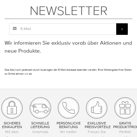
NEWSLETTER
Wir informieren Sie exklusiv vorab über Aktionen und
neue Produkte.
Das Abo kann jederzeit durch Austragen der E-Mail-Adresse beendet werden. Eine Weitergabe Ihrer Daten
an Dritte lehnen wir ab.
SICHERES
SCHNELLE
PERSÖNLICHE
EXKLUSIVE
GRATIS
EINKAUFEN
LIEFERUNG
BERATUNG
PREISVORTEILE
PRODUKTPRO
Mit dem
Innerhalb
Wir helfen
Freuen Sie
Perfekt