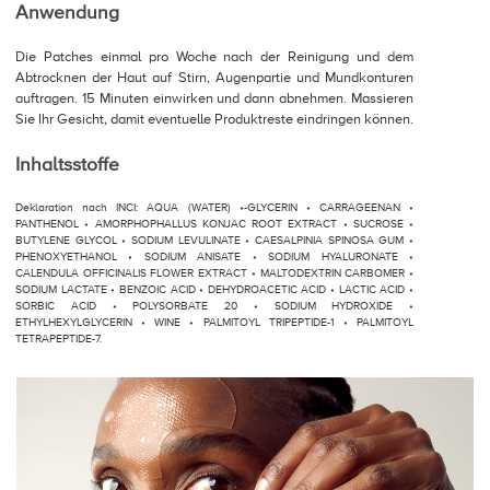
Anwendung
Die Patches einmal pro Woche nach der Reinigung und dem
Abtrocknen der Haut auf Stirn, Augenpartie und Mundkonturen
auftragen. 15 Minuten einwirken und dann abnehmen. Massieren
Sie Ihr Gesicht, damit eventuelle Produktreste eindringen können.
Inhaltsstoffe
Deklaration nach INCI: AQUA (WATER) •-GLYCERIN • CARRAGEENAN •
PANTHENOL • AMORPHOPHALLUS KONJAC ROOT EXTRACT • SUCROSE •
BUTYLENE GLYCOL • SODIUM LEVULINATE • CAESALPINIA SPINOSA GUM •
PHENOXYETHANOL • SODIUM ANISATE • SODIUM HYALURONATE •
CALENDULA OFFICINALIS FLOWER EXTRACT • MALTODEXTRIN CARBOMER •
SODIUM LACTATE • BENZOIC ACID • DEHYDROACETIC ACID • LACTIC ACID •
SORBIC ACID • POLYSORBATE 20 • SODIUM HYDROXIDE •
ETHYLHEXYLGLYCERIN • WINE • PALMITOYL TRIPEPTIDE-1 • PALMITOYL
TETRAPEPTIDE-7.