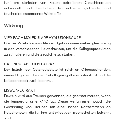
fünf am stärksten von Falten betroffenen Gesichtspartien
entwickelt und beinhalten konzentrierte glättende und
feuchtigkeitsspendende Wirkstoffe.
Wirkung
VIER-FACH MOLEKULARE HYALURONSÄURE
Die vier Molekulargewichte der Hyaluronsäure wirken gleichzeitig
in den verschiedenen Hautschichten, um die Kollagenproduktion
zu stimulieren und die Zelldichte zu stärken.
CALENDULABLÜTEN-EXTRAKT
Der Extrakt der Calendulablüte ist reich an Oligosacchariden,
einem Oligomer, das die Prokollagensynthese unterstützt und die
Kollagenaseaktivität begrenzt.
EISWEIN-EXTRAKT
Eiswein wird aus Trauben gewonnen, die geerntet werden, wenn
die Temperatur unter -7 °C fällt. Dieses Verfahren ermöglicht die
Gewinnung von Trauben mit einer hohen Konzentration an
Polyphenolen, die für ihre antioxidativen Eigenschaften bekannt
sind.