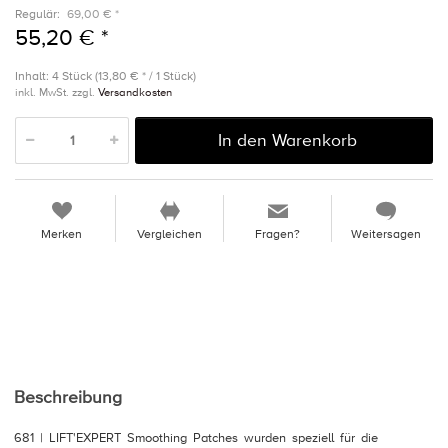
Regulär:
69,00 € *
55,20 € *
Inhalt: 4 Stück (13,80 € * / 1 Stück)
inkl. MwSt. zzgl.
Versandkosten
In den Warenkorb
Merken
Vergleichen
Fragen?
Weitersagen
Beschreibung
681 | LIFT'EXPERT Smoothing Patches wurden speziell für die