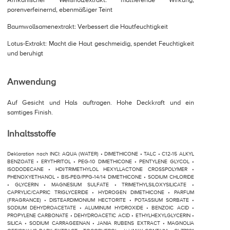
Afrikanischer Weißholzextrakt: mattierende Wirkung,
porenverfeinernd, ebenmäßiger Teint
Baumwollsamenextrakt: Verbessert die Hautfeuchtigkeit
Lotus-Extrakt: Macht die Haut geschmeidig, spendet Feuchtigkeit
und beruhigt
Anwendung
Auf Gesicht und Hals auftragen. Hohe Deckkraft und ein
samtiges Finish.
Inhaltsstoffe
Deklaration nach INCI: AQUA (WATER) • DIMETHICONE • TALC • C12-15 ALKYL
BENZOATE • ERYTHRITOL • PEG-10 DIMETHICONE • PENTYLENE GLYCOL •
ISODODECANE • HDI/TRIMETHYLOL HEXYLLACTONE CROSSPOLYMER •
PHENOXYETHANOL • BIS-PEG/PPG-14/14 DIMETHICONE • SODIUM CHLORIDE
• GLYCERIN • MAGNESIUM SULFATE • TRIMETHYLSILOXYSILICATE •
CAPRYLIC/CAPRIC TRIGLYCERIDE • HYDROGEN DIMETHICONE • PARFUM
(FRAGRANCE) • DISTEARDIMONIUM HECTORITE • POTASSIUM SORBATE •
SODIUM DEHYDROACETATE • ALUMINUM HYDROXIDE • BENZOIC ACID •
PROPYLENE CARBONATE • DEHYDROACETIC ACID • ETHYLHEXYLGLYCERIN •
SILICA • SODIUM CARRAGEENAN • JANIA RUBENS EXTRACT • MAGNOLIA