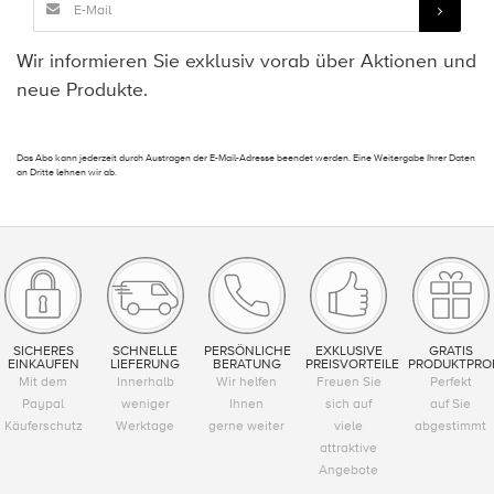
Wir informieren Sie exklusiv vorab über Aktionen und
neue Produkte.
Das Abo kann jederzeit durch Austragen der E-Mail-Adresse beendet werden. Eine Weitergabe Ihrer Daten
an Dritte lehnen wir ab.
SICHERES
SCHNELLE
PERSÖNLICHE
EXKLUSIVE
GRATIS
EINKAUFEN
LIEFERUNG
BERATUNG
PREISVORTEILE
PRODUKTPRO
Mit dem
Innerhalb
Wir helfen
Freuen Sie
Perfekt
Paypal
weniger
Ihnen
sich auf
auf Sie
Käuferschutz
Werktage
gerne weiter
viele
abgestimmt
attraktive
Angebote