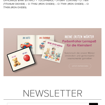
OFFICINALIS BARK EXTRACT • TOCOPHEROL • (+/-(MAY CONTAIN) • CI 77891
(TITANIUM DIOXIDE) • CI 77492 (IRON OXIDES) • CI 77491 (IRON OXIDES) • CI
77499 (IRON OXIDES).
NEWSLETTER