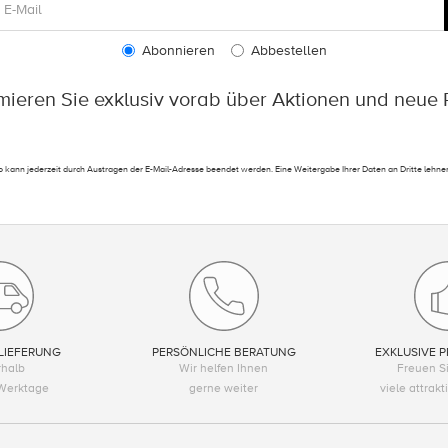
Abonnieren
Abbestellen
rmieren Sie exklusiv vorab über Aktionen und neue 
 kann jederzeit durch Austragen der E-Mail-Adresse beendet werden. Eine Weitergabe Ihrer Daten an Dritte lehnen
LIEFERUNG
PERSÖNLICHE BERATUNG
EXKLUSIVE P
rhalb
Wir helfen Ihnen
Freuen Si
Werktage
gerne weiter
viele attrak