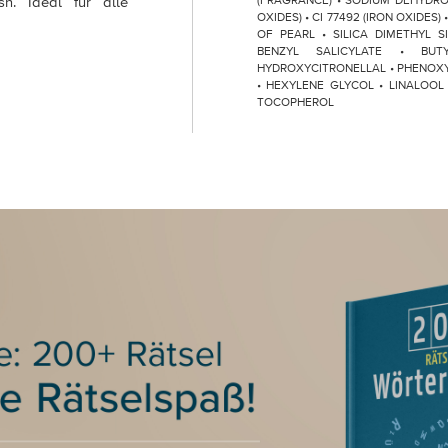
sh. Ideal für alle
(FRAGRANCE) • SODIUM DEHYDROA
OXIDES) • CI 77492 (IRON OXIDES)
OF PEARL • SILICA DIMETHYL S
BENZYL SALICYLATE • BU
HYDROXYCITRONELLAL • PHENOX
• HEXYLENE GLYCOL • LINALOOL
TOCOPHEROL