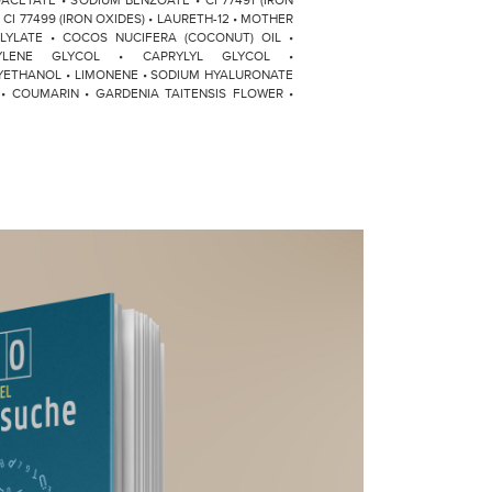
CETATE • SODIUM BENZOATE • CI 77491 (IRON
 • CI 77499 (IRON OXIDES) • LAURETH-12 • MOTHER
ILYLATE • COCOS NUCIFERA (COCONUT) OIL •
TYLENE GLYCOL • CAPRYLYL GLYCOL •
YETHANOL • LIMONENE • SODIUM HYALURONATE
 • COUMARIN • GARDENIA TAITENSIS FLOWER •