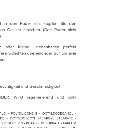
i in den Puder ein, klopfen Sie den
s Gesicht streichen. (Den Puder nicht
.
n oder kleine Unebenheiten perfekt
ere Schichten übereinander auf, um eine
en.
uchtigkeit und Geschmeidigkeit
ER: Wirkt regenerierend und anti-
 TALC • POLYSILICONE-11 • OCTYLDODECANOL •
IDE • OCTYLDODECYL STEAROYL STEARATE •
EXYLGLYCERIN • POTASSIUM SORBATE • PARFUM