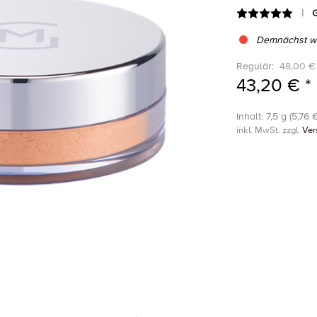
G
Demnächst wi
Regulär:
48,00 €
43,20 € *
Inhalt: 7,5 g (5,76 €
inkl. MwSt. zzgl.
Ver