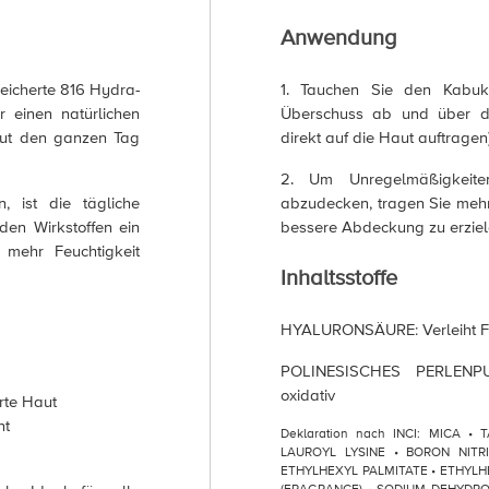
Anwendung
eicherte 816 Hydra-
1. Tauchen Sie den Kabuk
r einen natürlichen
Überschuss ab und über da
aut den ganzen Tag
direkt auf die Haut auftragen)
2. Um Unregelmäßigkeite
, ist die tägliche
abzudecken, tragen Sie mehr
en Wirkstoffen ein
bessere Abdeckung zu erziel
 mehr Feuchtigkeit
Inhaltsstoffe
HYALURONSÄURE: Verleiht Fe
POLINESISCHES PERLENPUD
oxidativ
rte Haut
nt
Deklaration nach INCI: MICA •
LAUROYL LYSINE • BORON NITR
ETHYLHEXYL PALMITATE • ETHYLH