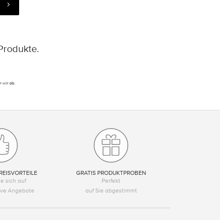
Produkte.
 wir ab.
REISVORTEILE
GRATIS PRODUKTPROBEN
e sich auf
Perfekt
tive Angebote
auf Sie abgestimmt