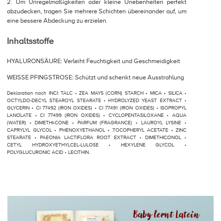
2. Um Unregelmäßigkeiten oder kleine Unebenheiten perfekt
abzudecken, tragen Sie mehrere Schichten übereinander auf, um
eine bessere Abdeckung zu erzielen.
Inhaltsstoffe
HYALURONSÄURE: Verleiht Feuchtigkeit und Geschmeidigkeit
WEISSE PFINGSTROSE: Schützt und schenkt neue Ausstrahlung
Deklaration nach INCI: TALC • ZEA MAYS (CORN) STARCH • MICA • SILICA •
OCTYLDO-DECYL STEAROYL STEARATE • HYDROLYZED YEAST EXTRACT •
GLYCERIN • CI 77492 (IRON OXIDES) • CI 77491 (IRON OXIDES) • ISOPROPYL
LANOLATE • CI 77499 (IRON OXIDES) • CYCLOPENTASILOXANE • AQUA
(WATER) • DIMETHI-CONE • PARFUM (FRAGRANCE) • LAUROYL LYSINE •
CAPRYLYL GLYCOL • PHENOXYETHANOL • TOCOPHERYL ACETATE • ZINC
STEARATE • PAEONIA LACTIFLORA ROOT EXTRACT • DIMETHICONOL •
CETYL HYDROXYETHYLCEL-LULOSE • HEXYLENE GLYCOL •
POLYGLUCURONIC ACID • LECITHIN.