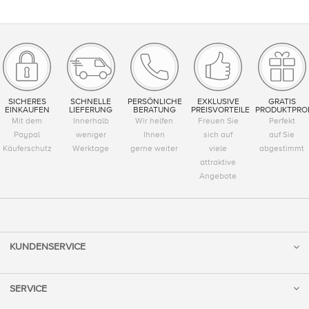
SICHERES
SCHNELLE
PERSÖNLICHE
EXKLUSIVE
GRATIS
EINKAUFEN
LIEFERUNG
BERATUNG
PREISVORTEILE
PRODUKTPRO
Mit dem
Innerhalb
Wir helfen
Freuen Sie
Perfekt
Paypal
weniger
Ihnen
sich auf
auf Sie
Käuferschutz
Werktage
gerne weiter
viele
abgestimmt
attraktive
Angebote
KUNDENSERVICE
SERVICE