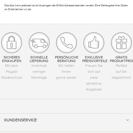
Das Abo kann jederzeit durch Austragen der E-Mail-Adresse beendet werden. Eine Weitergabe Ihrer Daten
an Dritte lehnen wir ab.
SICHERES
SCHNELLE
PERSÖNLICHE
EXKLUSIVE
GRATIS
EINKAUFEN
LIEFERUNG
BERATUNG
PREISVORTEILE
PRODUKTPRO
Mit dem
Innerhalb
Wir helfen
Freuen Sie
Perfekt
Paypal
weniger
Ihnen
sich auf
auf Sie
Käuferschutz
Werktage
gerne weiter
viele
abgestimmt
attraktive
Angebote
KUNDENSERVICE