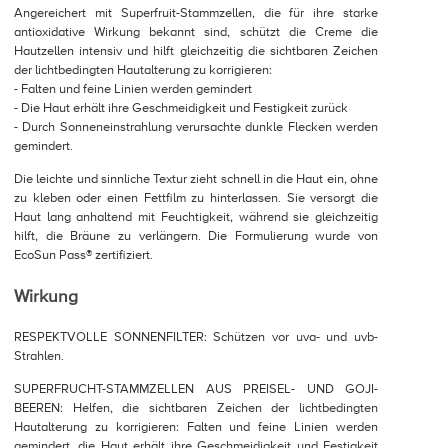
Angereichert mit Superfruit-Stammzellen, die für ihre starke
antioxidative Wirkung bekannt sind, schützt die Creme die
Hautzellen intensiv und hilft gleichzeitig die sichtbaren Zeichen
der lichtbedingten Hautalterung zu korrigieren:
- Falten und feine Linien werden gemindert
- Die Haut erhält ihre Geschmeidigkeit und Festigkeit zurück
- Durch Sonneneinstrahlung verursachte dunkle Flecken werden
gemindert.
Die leichte und sinnliche Textur zieht schnell in die Haut ein, ohne
zu kleben oder einen Fettfilm zu hinterlassen. Sie versorgt die
Haut lang anhaltend mit Feuchtigkeit, während sie gleichzeitig
hilft, die Bräune zu verlängern. Die Formulierung wurde von
EcoSun Pass® zertifiziert.
Wirkung
RESPEKTVOLLE SONNENFILTER: Schützen vor uva- und uvb-
Strahlen.
SUPERFRUCHT-STAMMZELLEN AUS PREISEL- UND GOJI-
BEEREN: Helfen, die sichtbaren Zeichen der lichtbedingten
Hautalterung zu korrigieren: Falten und feine Linien werden
gemindert, die Haut erhält ihre Geschmeidigkeit und Festigkeit