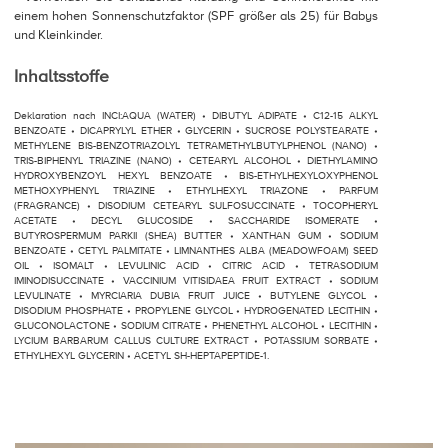
einem hohen Sonnenschutzfaktor (SPF größer als 25) für Babys
und Kleinkinder.
Inhaltsstoffe
Deklaration nach INCI:AQUA (WATER) • DIBUTYL ADIPATE • C12-15 ALKYL
BENZOATE • DICAPRYLYL ETHER • GLYCERIN • SUCROSE POLYSTEARATE •
METHYLENE BIS-BENZOTRIAZOLYL TETRAMETHYLBUTYLPHENOL (NANO) •
TRIS-BIPHENYL TRIAZINE (NANO) • CETEARYL ALCOHOL • DIETHYLAMINO
HYDROXYBENZOYL HEXYL BENZOATE • BIS-ETHYLHEXYLOXYPHENOL
METHOXYPHENYL TRIAZINE • ETHYLHEXYL TRIAZONE • PARFUM
(FRAGRANCE) • DISODIUM CETEARYL SULFOSUCCINATE • TOCOPHERYL
ACETATE • DECYL GLUCOSIDE • SACCHARIDE ISOMERATE •
BUTYROSPERMUM PARKII (SHEA) BUTTER • XANTHAN GUM • SODIUM
BENZOATE • CETYL PALMITATE • LIMNANTHES ALBA (MEADOWFOAM) SEED
OIL • ISOMALT • LEVULINIC ACID • CITRIC ACID • TETRASODIUM
IMINODISUCCINATE • VACCINIUM VITISIDAEA FRUIT EXTRACT • SODIUM
LEVULINATE • MYRCIARIA DUBIA FRUIT JUICE • BUTYLENE GLYCOL •
DISODIUM PHOSPHATE • PROPYLENE GLYCOL • HYDROGENATED LECITHIN •
GLUCONOLACTONE • SODIUM CITRATE • PHENETHYL ALCOHOL • LECITHIN •
LYCIUM BARBARUM CALLUS CULTURE EXTRACT • POTASSIUM SORBATE •
ETHYLHEXYL GLYCERIN • ACETYL SH-HEPTAPEPTIDE-1.