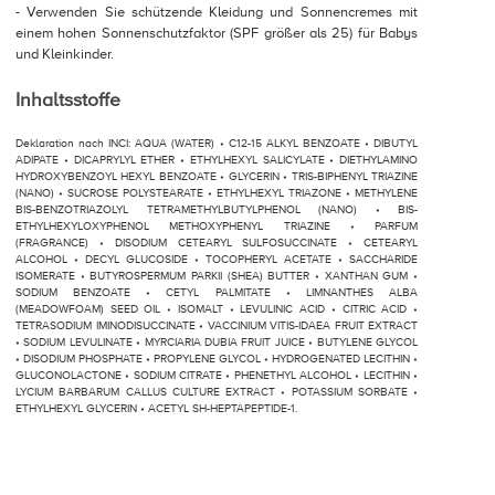
- Verwenden Sie schützende Kleidung und Sonnencremes mit
einem hohen Sonnenschutzfaktor (SPF größer als 25) für Babys
und Kleinkinder.
Inhaltsstoffe
Deklaration nach INCI: AQUA (WATER) • C12-15 ALKYL BENZOATE • DIBUTYL
ADIPATE • DICAPRYLYL ETHER • ETHYLHEXYL SALICYLATE • DIETHYLAMINO
HYDROXYBENZOYL HEXYL BENZOATE • GLYCERIN • TRIS-BIPHENYL TRIAZINE
(NANO) • SUCROSE POLYSTEARATE • ETHYLHEXYL TRIAZONE • METHYLENE
BIS-BENZOTRIAZOLYL TETRAMETHYLBUTYLPHENOL (NANO) • BIS-
ETHYLHEXYLOXYPHENOL METHOXYPHENYL TRIAZINE • PARFUM
(FRAGRANCE) • DISODIUM CETEARYL SULFOSUCCINATE • CETEARYL
ALCOHOL • DECYL GLUCOSIDE • TOCOPHERYL ACETATE • SACCHARIDE
ISOMERATE • BUTYROSPERMUM PARKII (SHEA) BUTTER • XANTHAN GUM •
SODIUM BENZOATE • CETYL PALMITATE • LIMNANTHES ALBA
(MEADOWFOAM) SEED OIL • ISOMALT • LEVULINIC ACID • CITRIC ACID •
TETRASODIUM IMINODISUCCINATE • VACCINIUM VITIS-IDAEA FRUIT EXTRACT
• SODIUM LEVULINATE • MYRCIARIA DUBIA FRUIT JUICE • BUTYLENE GLYCOL
• DISODIUM PHOSPHATE • PROPYLENE GLYCOL • HYDROGENATED LECITHIN •
GLUCONOLACTONE • SODIUM CITRATE • PHENETHYL ALCOHOL • LECITHIN •
LYCIUM BARBARUM CALLUS CULTURE EXTRACT • POTASSIUM SORBATE •
ETHYLHEXYL GLYCERIN • ACETYL SH-HEPTAPEPTIDE-1.