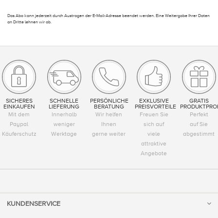
Das Abo kann jederzeit durch Austragen der E-Mail-Adresse beendet werden. Eine Weitergabe Ihrer Daten
an Dritte lehnen wir ab.
SICHERES
SCHNELLE
PERSÖNLICHE
EXKLUSIVE
GRATIS
EINKAUFEN
LIEFERUNG
BERATUNG
PREISVORTEILE
PRODUKTPRO
Mit dem
Innerhalb
Wir helfen
Freuen Sie
Perfekt
Paypal
weniger
Ihnen
sich auf
auf Sie
Käuferschutz
Werktage
gerne weiter
viele
abgestimmt
attraktive
Angebote
KUNDENSERVICE