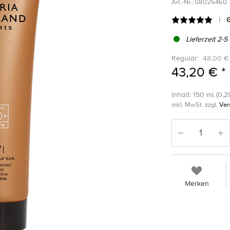
Art.-Nr.:
08026460
G
Lieferzeit 2-5
Regulär:
48,00 €
43,20 € *
Inhalt: 150 ml (0,29
inkl. MwSt. zzgl.
Ver
Merken