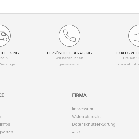
LIEFERUNG
PERSÖNLICHE BERATUNG
EXKLUSIVE P
rhalb
Wir helfen Ihnen
Freuen Si
Werktage
gerne weiter
viele attrak
CE
FIRMA
Impressum
n
Widerrufsrecht
infos
Datenschutzerklärung
gsarten
AGB