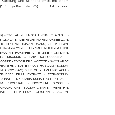
e Kleidung und Sonnencremes mit einem
 (SPF größer als 25) für Babys und
ER) • C12-15 ALKYL BENZOATE • DIBUTYL ADIPATE •
 SALICYLATE • DIETHYLAMINO HYDROXYBENZOYL
RIS-BIPHENYL TRIAZINE (NANO) • ETHYLHEXYL
BENZOTRIAZOLYL TETRAMETHYLBUTYLPHENOL
HENOL METHOXYPHENYL TRIAZINE • CETEARYL
) • DISODIUM CETEARYL SULFOSUCCINATE •
UCOSIDE • TOCOPHERYL ACETATE • SACCHARIDE
RKII (SHEA) BUTTER • XANTHAN GUM • SODIUM
(MEADOWFOAM) SEED OIL • LEVULINIC ACID •
TIS-IDAEA FRUIT EXTRACT • TETRASODIUM
ULINATE • MYRCIARIA DUBIA FRUIT EXTRACT •
IUM PHOSPHATE • PROPYLENE GLYCOL •
CONOLACTONE • SODIUM CITRATE • PHENETHYL
ATE • ETHYLHEXYL GLYCERIN • ACETYL