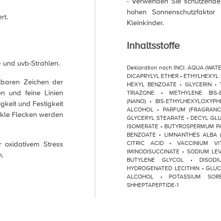
- Verwenden Sie schützend
hohen Sonnenschutzfaktor
rt.
Kleinkinder.
Inhaltsstoffe
und uvb-Strahlen.
Deklaration nach INCI: AQUA (WAT
DICAPRYLYL ETHER • ETHYLHEXYL
tbaren Zeichen der
HEXYL BENZOATE • GLYCERIN • T
en und feine Linien
TRIAZONE • METHYLENE BIS-
(NANO) • BIS-ETHYLHEXYLOXYP
gkeit und Festigkeit
ALCOHOL • PARFUM (FRAGRANCE
nkle Flecken werden
GLYCERYL STEARATE • DECYL GL
ISOMERATE • BUTYROSPERMUM PA
BENZOATE • LIMNANTHES ALBA 
 oxidativem Stress
CITRIC ACID • VACCINIUM VI
IMINODISUCCINATE • SODIUM LEV
n.
BUTYLENE GLYCOL • DISOD
HYDROGENATED LECITHIN • GLU
ALCOHOL • POTASSIUM SORB
SHHEPTAPEPTIDE-1