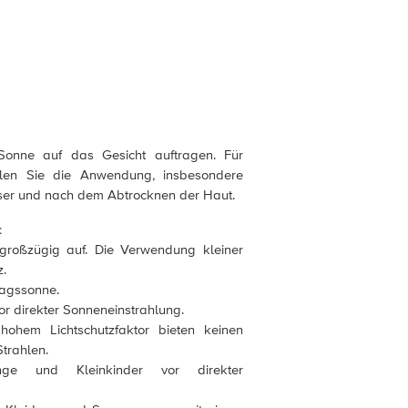
onne auf das Gesicht auftragen. Für
olen Sie die Anwendung, insbesondere
ser und nach dem Abtrocknen der Haut.
:
großzügig auf. Die Verwendung kleiner
z.
tagssonne.
or direkter Sonneneinstrahlung.
ohem Lichtschutzfaktor bieten keinen
Strahlen.
ge und Kleinkinder vor direkter