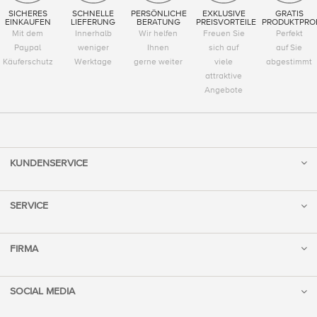
SICHERES
SCHNELLE
PERSÖNLICHE
EXKLUSIVE
GRATIS
EINKAUFEN
LIEFERUNG
BERATUNG
PREISVORTEILE
PRODUKTPRO
Mit dem
Innerhalb
Wir helfen
Freuen Sie
Perfekt
Paypal
weniger
Ihnen
sich auf
auf Sie
Käuferschutz
Werktage
gerne weiter
viele
abgestimmt
attraktive
Angebote
KUNDENSERVICE
SERVICE
FIRMA
SOCIAL MEDIA