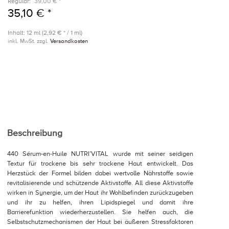
Regulär:
39,00 € *
35,10 € *
Inhalt: 12 ml (2,92 € * / 1 ml)
inkl. MwSt. zzgl.
Versandkosten
Beschreibung
440 Sérum-en-Huile NUTRI’VITAL wurde mit seiner seidigen
Textur für trockene bis sehr trockene Haut entwickelt. Das
Herzstück der Formel bilden dabei wertvolle Nährstoffe sowie
revitalisierende und schützende Aktivstoffe. All diese Aktivstoffe
wirken in Synergie, um der Haut ihr Wohlbefinden zurückzugeben
und ihr zu helfen, ihren Lipidspiegel und damit ihre
Barrierefunktion wiederherzustellen. Sie helfen auch, die
Selbstschutzmechanismen der Haut bei äußeren Stressfaktoren