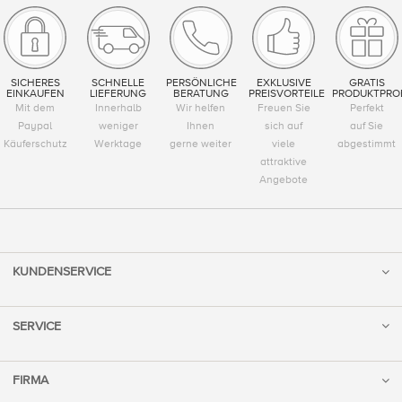
SICHERES
SCHNELLE
PERSÖNLICHE
EXKLUSIVE
GRATIS
EINKAUFEN
LIEFERUNG
BERATUNG
PREISVORTEILE
PRODUKTPRO
Mit dem
Innerhalb
Wir helfen
Freuen Sie
Perfekt
Paypal
weniger
Ihnen
sich auf
auf Sie
Käuferschutz
Werktage
gerne weiter
viele
abgestimmt
attraktive
Angebote
KUNDENSERVICE
SERVICE
FIRMA