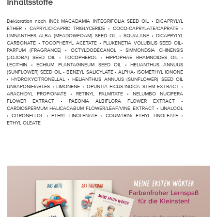
Inhaltsstoffe
Deklaration nach INCI: MACADAMIA INTEGRIFOLIA SEED OIL • DICAPRYLYL
ETHER • CAPRYLIC/CAPRIC TRIGLYCERIDE • COCO-CAPRYLATE/CAPRATE •
LIMNANTHES ALBA (MEADOWFOAM) SEED OIL • SQUALANE • DICAPRYLYL
CARBONATE • TOCOPHERYL ACETATE • PLUKENETIA VOLUBILIS SEED OIL•
PARFUM (FRAGRANCE) • OCTYLDODECANOL • SIMMONDSIA CHINENSIS
(JOJOBA) SEED OIL • TOCOPHEROL • HIPPOPHAE RHAMNOIDES OIL •
LECITHIN • ECHIUM PLANTAGINEUM SEED OIL • HELIANTHUS ANNUUS
(SUNFLOWER) SEED OIL • BENZYL SALICYLATE • ALPHA- ISOMETHYL IONONE
• HYDROXYCITRONELLAL • HELIANTHUS ANNUUS (SUNFLOWER) SEED OIL
UNSAPONIFIABLES • LIMONENE • OPUNTIA FICUS-INDICA STEM EXTRACT •
ARACHIDYL PROPIONATE • RETINYL PALMITATE • NELUMBO NUCIFERA
FLOWER EXTRACT • PAEONIA ALBIFLORA FLOWER EXTRACT •
CARDIOSPERMUM HALICACABUM FLOWER/LEAF/VINE EXTRACT • LINALOOL
• CITRONELLOL • ETHYL LINOLENATE • COUMARIN• ETHYL LINOLEATE •
ETHYL OLEATE