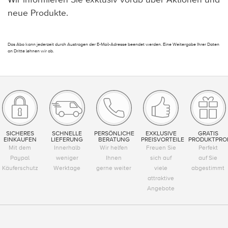
neue Produkte.
Das Abo kann jederzeit durch Austragen der E-Mail-Adresse beendet werden. Eine Weitergabe Ihrer Daten
an Dritte lehnen wir ab.
SICHERES
SCHNELLE
PERSÖNLICHE
EXKLUSIVE
GRATIS
EINKAUFEN
LIEFERUNG
BERATUNG
PREISVORTEILE
PRODUKTPRO
Mit dem
Innerhalb
Wir helfen
Freuen Sie
Perfekt
Paypal
weniger
Ihnen
sich auf
auf Sie
Käuferschutz
Werktage
gerne weiter
viele
abgestimmt
attraktive
Angebote