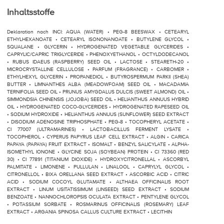
Inhaltsstoffe
Deklaration nach INCI: AQUA (WATER) • PEG-8 BEESWAX • CETEARYL
ETHYLHEXANOATE • CETEARYL ISONONANOATE • BUTYLENE GLYCOL •
SQUALANE • GLYCERIN • HYDROGENATED VEGETABLE GLYCERIDES •
CAPRYLIC/CAPRIC TRIGLYCERIDE • PHENOXYETHANOL • OCTYLDODECANOL
• RUBUS IDAEUS (RASPBERRY) SEED OIL • LACTOSE • STEARETH-20 •
MICROCRYSTALLINE CELLULOSE • PARFUM (FRAGRANCE) • CARBOMER •
ETHYLHEXYL GLYCERIN • PROPANEDIOL • BUTYROSPERMUM PARKII (SHEA)
BUTTER • LIMNANTHES ALBA (MEADOWFOAM) SEED OIL • MACADAMIA
TERNIFOLIA SEED OIL • PRUNUS AMYGDALUS DULCIS (SWEET ALMOND) OIL •
SIMMONDSIA CHINENSIS (JOJOBA) SEED OIL • HELIANTHUS ANNUUS HYBRID
OIL • HYDROGENATED COCO-GLYCERIDES • HYDROGENATED RAPESEED OIL
• SODIUM HYDROXIDE • HELIANTHUS ANNUUS (SUNFLOWER) SEED EXTRACT
• DISODIUM ADENOSINE TRIPHOSPHATE • PEG-8 • TOCOPHERYL ACETATE •
CI 77007 (ULTRAMARINES) • LACTOBACILLUS FERMENT LYSATE •
TOCOPHEROL • CYPERUS PAPYRUS LEAF CELL EXTRACT • ALGIN • CARICA
PAPAYA (PAPAYA) FRUIT EXTRACT • ISOMALT • BENZYL SALICYLATE • ALPHA-
ISOMETHYL IONONE • GLYCINE SOJA (SOYBEAN) PROTEIN • CI 73360 (RED
30) • CI 77891 (TITANIUM DIOXIDE) • HYDROXYCITRONELLAL • ASCORBYL
PALMITATE • LIMONENE • PULLULAN • LINALOOL • CAPRYLYL GLYCOL •
CITRONELLOL • BIXA ORELLANA SEED EXTRACT • ASCORBIC ACID • CITRIC
ACID • SODIUM COCOYL GLUTAMATE • ALTHAEA OFFICINALIS ROOT
EXTRACT • LINUM USITATISSIMUM (LINSEED) SEED EXTRACT • SODIUM
BENZOATE • NANNOCHLOROPSIS OCULATA EXTRACT • PENTYLENE GLYCOL
• POTASSIUM SORBATE • ROSMARINUS OFFICINALIS (ROSEMARY) LEAF
EXTRACT • ARGANIA SPINOSA CALLUS CULTURE EXTRACT • LECITHIN