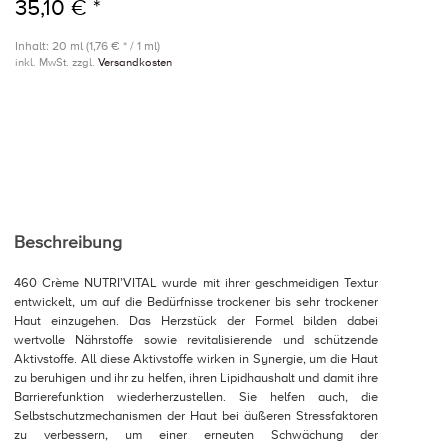
35,10 € *
Inhalt: 20 ml (1,76 € * / 1 ml)
inkl. MwSt. zzgl.
Versandkosten
Beschreibung
460 Crème NUTRI’VITAL wurde mit ihrer geschmeidigen Textur
entwickelt, um auf die Bedürfnisse trockener bis sehr trockener
Haut einzugehen. Das Herzstück der Formel bilden dabei
wertvolle Nährstoffe sowie revitalisierende und schützende
Aktivstoffe. All diese Aktivstoffe wirken in Synergie, um die Haut
zu beruhigen und ihr zu helfen, ihren Lipidhaushalt und damit ihre
Barrierefunktion wiederherzustellen. Sie helfen auch, die
Selbstschutzmechanismen der Haut bei äußeren Stressfaktoren
zu verbessern, um einer erneuten Schwächung der