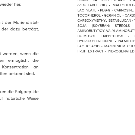
SOMNIFERA ROOT EXTRACT • AL
wieder her.
(VEGETABLE OIL) • MALTODEXT
LACTYLATE • PEG-8 • CARNOSINE
TOCOPHEROL • GERANIOL • CARBO
CARBOXYMETHYL BETAGLUCAN • WI
t der Mariendistel-
SOJA (SOYBEAN) STEROLS
 der dazu beiträgt,
AMINOBUTYROYLVALYLAMINOBUTYR
PALMITOYL TRIPEPTIDE-5 • 
HYDROXYTHREONINE • PALMITOYL 
LACTIC ACID • MAGNESIUM CHL
FRUIT EXTRACT • HYDROGENATED 
t werden, wenn die
ren ermöglicht die
Konzentration an
ften bekannt sind.
ken die Polypeptide
uf natürliche Weise