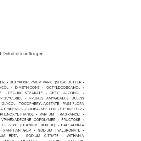
 Dekolleté auftragen.
ATER) • BUTYROSPERMUM PARKII (SHEA) BUTTER •
YCOL • DIMETHICONE • OCTYLDODECANOL •
E • PEG-100 STEARATE • CETYL ALCOHOL •
TRIGLYCERIDE • PRUNUS AMYGDALUS DULCIS
E GLYCOL • TOCOPHERYL ACETATE • PASSIFLORA
A CHINENSIS (JOJOBA) SEED OIL • STEARETH-2 •
PHENOXYETHANOL • PARFUM (FRAGRANCE) •
 VP/HEXADECENE COPOLYMER • FRUCTOSE •
CI 77891 (TITANIUM DIOXIDE) • CAESALPINIA
• XANTHAN GUM • SODIUM HYALURONATE •
DIUM EDTA • SODIUM CITRATE • WITHANIA