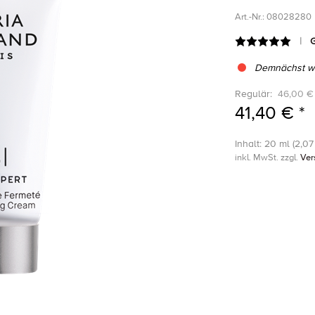
Art.-Nr.:
08028280
G
Demnächst wi
Regulär:
46,00 €
41,40 € *
Inhalt: 20 ml (2,07 
inkl. MwSt. zzgl.
Ver