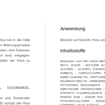
Anwendung
ut bis in die Tiefe
Abends auf Gesicht, Hals und
hen Alterungsprozess
Inhaltsstoffe
ndern drei Faktoren,
ch sind, entgegen.
tizität der Haut zu
Deklaration nach INCI: AQUA (W
DECYL OLEATE • BUTYLENE GL
GLYCERIN • GLYCERYL STEARAT
SORBITOL • CAPRYLIC/CAPRIC 
(SWEET ALMOND) OIL • PENTYLEN
INCARNATA SEED OIL • SIMMONDSI
PHYTOSTERYL MACADAMIATE • 
, SÜSSMANDEL,
DIMETHICONE CROSSPOLYMER •
SYNTHETIC FLUORPHLOGOPITE • 
SPINOSA GUM • SODIUM PCA 
len und Sheabutter
ETHYLHEXYLGLYCERIN • DISO
r schützt die Haut