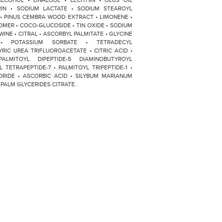
COHOL • LINALOOL • LECITHIN • OLUS OIL
RIN • SODIUM LACTATE • SODIUM STEAROYL
 • PINUS CEMBRA WOOD EXTRACT • LIMONENE •
MER • COCO-GLUCOSIDE • TIN OXIDE • SODIUM
NE • CITRAL • ASCORBYL PALMITATE • GLYCINE
 • POTASSIUM SORBATE • TETRADECYL
IC UREA TRIFLUOROACETATE • CITRIC ACID •
PALMITOYL DIPEPTIDE-5 DIAMINOBUTYROYL
TETRAPEPTIDE-7 • PALMITOYL TRIPEPTIDE-1 •
ORIDE • ASCORBIC ACID • SILYBUM MARIANUM
PALM GLYCERIDES CITRATE.