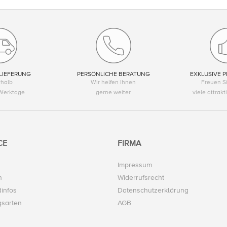
LIEFERUNG
PERSÖNLICHE BERATUNG
EXKLUSIVE P
rhalb
Wir helfen Ihnen
Freuen Si
Werktage
gerne weiter
viele attrak
CE
FIRMA
Impressum
n
Widerrufsrecht
infos
Datenschutzerklärung
gsarten
AGB