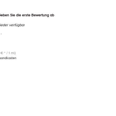
eben Sie die erste Bewertung ab
eder verfügbar
 *
€ * / 1 ml)
sandkosten