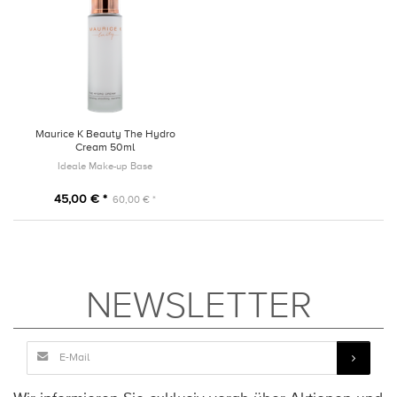
Maurice K Beauty The Hydro
Cream 50ml
Ideale Make-up Base
45,00 € *
60,00 € *
NEWSLETTER