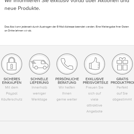
Wir informieren Sie exklusiv vorab über Aktionen und
neue Produkte.
Das Abo kann jederzeit durch Austragen der E-Mail-Adresse beendet werden. Eine Weitergabe Ihrer Daten
an Dritte lehnen wir ab.
SICHERES
SCHNELLE
PERSÖNLICHE
EXKLUSIVE
GRATIS
EINKAUFEN
LIEFERUNG
BERATUNG
PREISVORTEILE
PRODUKTPRO
Mit dem
Innerhalb
Wir helfen
Freuen Sie
Perfekt
Paypal
weniger
Ihnen
sich auf
auf Sie
Käuferschutz
Werktage
gerne weiter
viele
abgestimmt
attraktive
Angebote