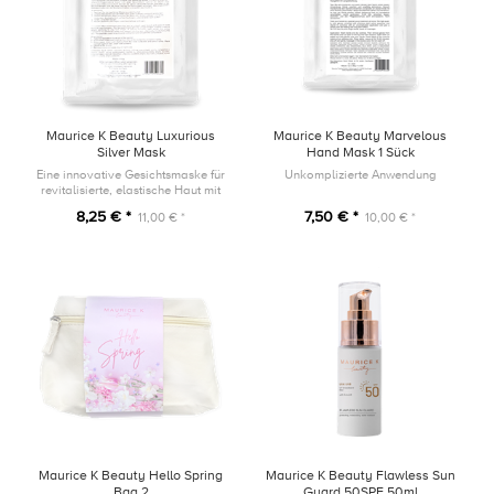
Maurice K Beauty Luxurious
Maurice K Beauty Marvelous
Silver Mask
Hand Mask 1 Sück
Eine innovative Gesichtsmaske für
Unkomplizierte Anwendung
revitalisierte, elastische Haut mit
glatterem Erscheinungsbild.
8,25 € *
7,50 € *
11,00 € *
10,00 € *
Maurice K Beauty Hello Spring
Maurice K Beauty Flawless Sun
Bag 2
Guard 50SPF 50ml