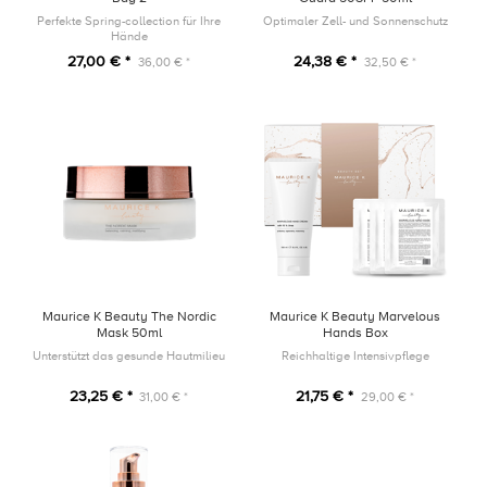
Perfekte Spring-collection für Ihre
Optimaler Zell- und Sonnenschutz
Hände
27,00 € *
24,38 € *
36,00 € *
32,50 € *
Maurice K Beauty The Nordic
Maurice K Beauty Marvelous
Mask 50ml
Hands Box
Unterstützt das gesunde Hautmilieu
Reichhaltige Intensivpflege
23,25 € *
21,75 € *
31,00 € *
29,00 € *