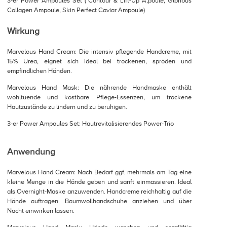
3-er Power Ampoules Set ( Contour & Lift-Up A,poule, Glorious
Collagen Ampoule, Skin Perfect Caviar Ampoule)
Wirkung
Marvelous Hand Cream: Die intensiv pflegende Handcreme, mit
15% Urea, eignet sich ideal bei trockenen, spröden und
empfindlichen Händen.
Marvelous Hand Mask: Die nährende Handmaske enthält
wohltuende und kostbare Pflege-Essenzen, um trockene
Hautzustände zu lindern und zu beruhigen.
3-er Power Ampoules Set: Hautrevitalisierendes Power-Trio
Anwendung
Marvelous Hand Cream: Nach Bedarf ggf. mehrmals am Tag eine
kleine Menge in die Hände geben und sanft einmassieren. Ideal
als Overnight-Maske anzuwenden. Handcreme reichhaltig auf die
Hände auftragen. Baumwollhandschuhe anziehen und über
Nacht einwirken lassen.