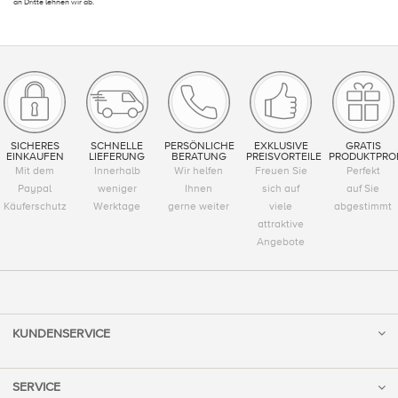
an Dritte lehnen wir ab.
SICHERES
SCHNELLE
PERSÖNLICHE
EXKLUSIVE
GRATIS
EINKAUFEN
LIEFERUNG
BERATUNG
PREISVORTEILE
PRODUKTPRO
Mit dem
Innerhalb
Wir helfen
Freuen Sie
Perfekt
Paypal
weniger
Ihnen
sich auf
auf Sie
Käuferschutz
Werktage
gerne weiter
viele
abgestimmt
attraktive
Angebote
KUNDENSERVICE
SERVICE