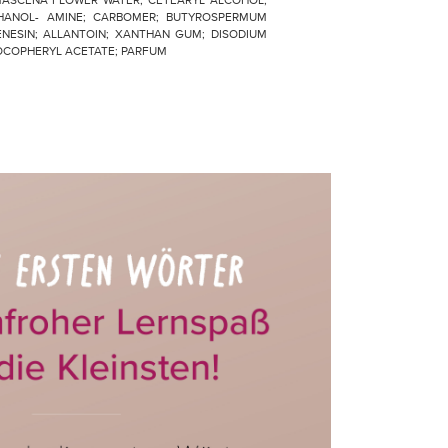
ASCENA FLOWER WATER; CETEARYL ALCOHOL;
HANOL- AMINE; CARBOMER; BUTYROSPERMUM
HENESIN; ALLANTOIN; XANTHAN GUM; DISODIUM
OCOPHERYL ACETATE; PARFUM