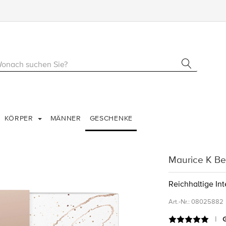
KÖRPER
MÄNNER
GESCHENKE
Maurice K B
Reichhaltige In
Art.-Nr.:
08025882
G