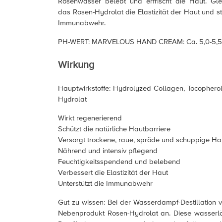
Rosenwasser belebt und erfrischt die Haut. Glei
das Rosen-Hydrolat die Elastizität der Haut und s
Immunabwehr.
PH-WERT: MARVELOUS HAND CREAM: Ca. 5,0-5,5
Wirkung
Hauptwirkstoffe: Hydrolyzed Collagen, Tocopherol 
Hydrolat
Wirkt regenerierend
Schützt die natürliche Hautbarriere
Versorgt trockene, raue, spröde und schuppige Hau
Nährend und intensiv pflegend
Feuchtigkeitsspendend und belebend
Verbessert die Elastizität der Haut
Unterstützt die Immunabwehr
Gut zu wissen: Bei der Wasserdampf-Destillation v
Nebenprodukt Rosen-Hydrolat an. Diese wasserlö