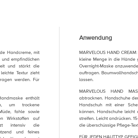
Anwendung
de Handcreme, mit
MARVELOUS HAND CREAM: Na
n und empfindlichen
kleine Menge in die Hände g
eit und stärkt die
Overnight-Maske anzuwenden
leichte Textur zieht
auftragen. Baumwollhandsch
ragen werden. Für
lassen.
MARVELOUS HAND MASK:
andmaske enthält
abtrocknen. Handschuhe de
en, um trockene
Handschuh mit einer Sche
Müde, fahle sowie
können. Handschuhe leicht
en Wirkstoffen auf
streifen. Leicht andrücken. 1
tzt intensiv die
die überschüssige Pflege-Tex
hützend und feines
FÜR JEDEN HAUTTYP GEEIG