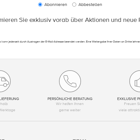
Abonnieren
Abbestellen
rmieren Sie exklusiv vorab über Aktionen und neue 
 kann jederzeit durch Austragen der E-Mail-Adresse beendet werden. Eine Weitergabe Ihrer Daten an Dritte lehnen
LIEFERUNG
PERSÖNLICHE BERATUNG
EXKLUSIVE P
rhalb
Wir helfen Ihnen
Freuen Si
Werktage
gerne weiter
viele attrak