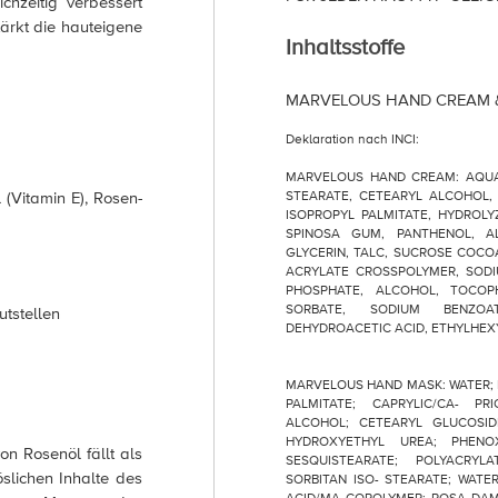
chzeitig verbessert
tärkt die hauteigene
Inhaltsstoffe
MARVELOUS HAND CREAM 
Deklaration nach INCI:
MARVELOUS HAND CREAM: AQUA,
(Vitamin E), Rosen-
STEARATE, CETEARYL ALCOHOL,
ISOPROPYL PALMITATE, HYDROLY
SPINOSA GUM, PANTHENOL, AL
GLYCERIN, TALC, SUCROSE COCO
ACRYLATE CROSSPOLYMER, SODI
PHOSPHATE, ALCOHOL, TOCOPH
SORBATE, SODIUM BENZOA
tstellen
DEHYDROACETIC ACID, ETHYLHEX
MARVELOUS HAND MASK: WATER; 
PALMITATE; CAPRYLIC/CA- PR
ALCOHOL; CETEARYL GLUCOSIDE
HYDROXYETHYL UREA; PHENO
on Rosenöl fällt als
SESQUISTEARATE; POLYACRYLA
slichen Inhalte des
SORBITAN ISO- STEARATE; WATE