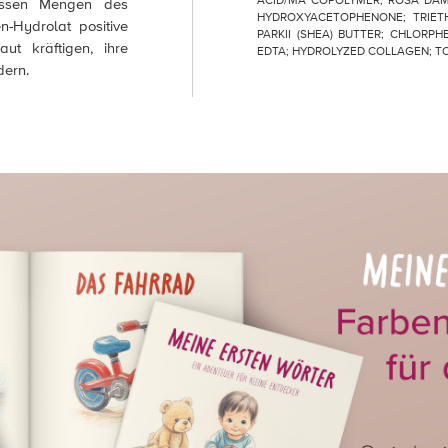
ACID/MA COPOLYMER; ROSA DAM
ewissen Mengen des
HYDROXYACETOPHENONE; TRIET
n-Hydrolat positive
PARKII (SHEA) BUTTER; CHLORP
ut kräftigen, ihre
EDTA; HYDROLYZED COLLAGEN; T
dern.