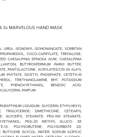
& 3x MARVELOUS HAND MASK
 UREA, ISONONYL ISONONANOATE, SORBITAN
 PROPANEDIOL, COCO-CAPRYLATE, TREHALOSE,
ZED CAESALPINIA SPINOSA GUM, CAESALPINIA
LANTOIN, BUTYROSPERMUM PARKII BUTTER,
ATE, PANTOLACTONE, ACRYLATES/C10-30 ALKYL
UM PHYTATE, DICETYL PHOSPHATE, CETETH-10
EROL, TRIETHANOLAMINE, BHT, POTASSIUM
TE, PHENOXYETHANOL, BENZOIC ACID,
YLGLYCERIN, PARFUM
PARAFFINUM LIQUIDUM; GLYCERIN; ETHYLHEXYL
IC TRIGLYCERIDE; DIMETHICONE; CETEARYL
; GLYCERYL STEARATE; PEG-100 STEARATE,
XYETHANOL; PEG-20 METHYL GLUCO- SE
TE-13; POLYISOBUTENE; POLYSORBATE 20;
R; BUTYLENE GLYCOL; WATER; SODIUM ACRYLIC