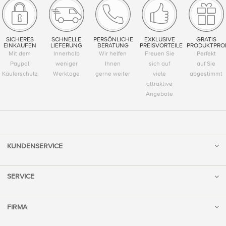
SICHERES
SCHNELLE
PERSÖNLICHE
EXKLUSIVE
GRATIS
EINKAUFEN
LIEFERUNG
BERATUNG
PREISVORTEILE
PRODUKTPRO
Mit dem
Innerhalb
Wir helfen
Freuen Sie
Perfekt
Paypal
weniger
Ihnen
sich auf
auf Sie
Käuferschutz
Werktage
gerne weiter
viele
abgestimmt
attraktive
Angebote
KUNDENSERVICE
SERVICE
FIRMA