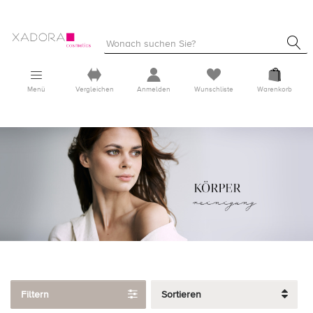
Menü
Vergleichen
Anmelden
Wunschliste
Warenkorb
Filtern
Sortieren