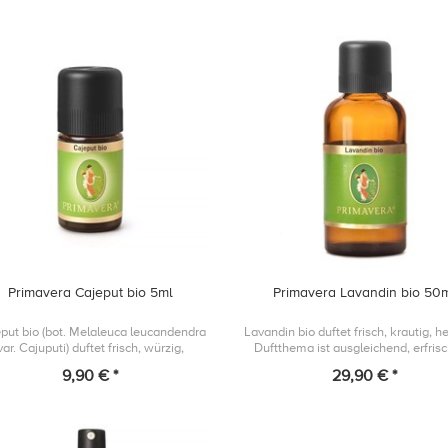
Primavera Cajeput bio 5ml
Primavera Lavandin bio 50
put bio (bot. Melaleuca leucandendra
Lavandin bio duftet frisch, krautig, hel
var. Cajuputi) duftet frisch, würzig,
Duftthema ist ausgleichend, erfris
ukalyptusartig, sein Duftthema ist
und reinigend.
9,90 € *
29,90 € *
befreiend, klärend und reinigend.