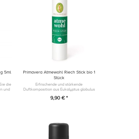
ng 5ml
Primavera Atmewohl Riech Stick bio 1
Stück
Sie die
Erfrischende und stärkende
rn und
Duftkomposition aus Eukalyptus globulus
 und
und Pfefferminze im praktischen Stick für
9,90 € *
la...
unterwegs