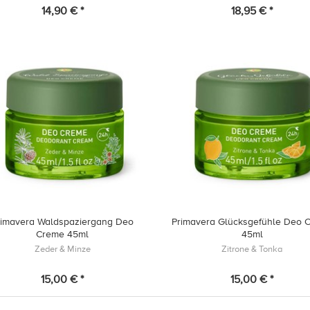
14,90 € *
18,95 € *
rimavera Waldspaziergang Deo
Primavera Glücksgefühle Deo 
Creme 45ml
45ml
Zeder & Minze
Zitrone & Tonka
15,00 € *
15,00 € *