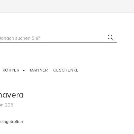
KÖRPER
MÄNNER
GESCHENKE
mavera
on 205
eingetroffen