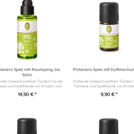
mavera Spiel mit! Raumspray bio
Primavera Spiel mit! Duftmischu
50ml
nde Unbeschwertheit. Fördern Sie die
Duftende Unbeschwertheit. Fördern 
asie und Spielfreude von Kindern und
Fantasie und Spielfreude von Kinde
rgen Sie mit Litsea, Frangipani und
sorgen Sie mit Litsea, Frangipani
14,90 € *
9,90 € *
nge für eine ausgeglichene Spiela...
Orange für eine ausgeglichene Spie