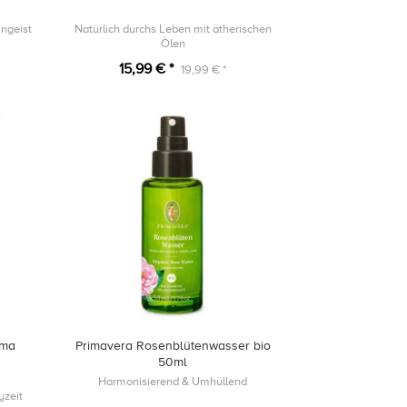
ngeist
Natürlich durchs Leben mit ätherischen
Ölen
15,99 € *
19,99 € *
ama
Primavera Rosenblütenwasser bio
50ml
Harmonisierend & Umhüllend
yzeit