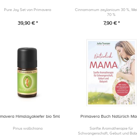
Pure Joy Set von Primavera
Cinnamomum zeylanicum 30 %, Wei
70 %
39,90 € *
7,90 € *
imavera Himalayakiefer bio 5ml
Primavera Buch Natürlich M
Pinus wallichiana
Sanfte Aromatherapie für
Schwangerschaft, Geburt und Bab