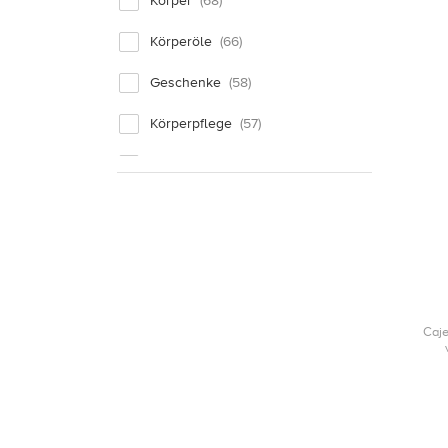
Körper
Körperöle
Geschenke
Körperpflege
Ätherische Öle
Gesicht
Marken
Badeöle & Badesalz
Natürlich MAMA
Caje
e
Reinigung
Hautbedürfnis