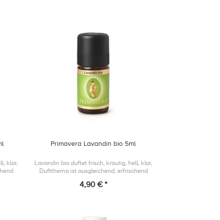
ml
Primavera Lavandin bio 5ml
l, klar,
Lavandin bio duftet frisch, krautig, hell, klar,
chend
Duftthema ist ausgleichend, erfrischend
und reinigend.
4,90 € *