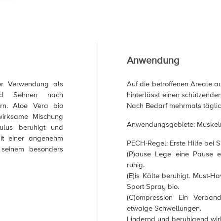
Anwendung
iner Verwendung als
Auf die betroffenen Areale a
und Sehnen nach
hinterlässt einen schützenden
rn. Aloe Vera bio
Nach Bedarf mehrmals täglic
 wirksame Mischung
Anwendungsgebiete: Muskel
ulus beruhigt und
mit einer angenehm
PECH-Regel: Erste Hilfe bei 
t seinem besonders
(P)ause Lege eine Pause ei
ruhig.
(E)is Kälte beruhigt. Must-H
Sport Spray bio.
(C)ompression Ein Verband
etwaige Schwellungen.
Lindernd und beruhigend wir