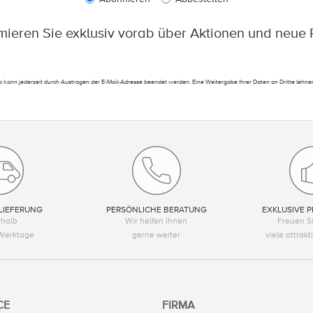
rmieren Sie exklusiv vorab über Aktionen und neue 
 kann jederzeit durch Austragen der E-Mail-Adresse beendet werden. Eine Weitergabe Ihrer Daten an Dritte lehnen
LIEFERUNG
PERSÖNLICHE BERATUNG
EXKLUSIVE P
rhalb
Wir helfen Ihnen
Freuen Si
Werktage
gerne weiter
viele attrak
CE
FIRMA