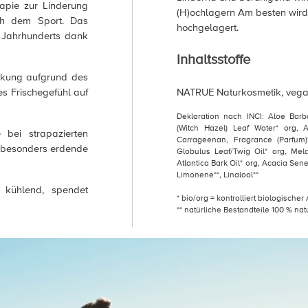
pie zur Linderung
(H)ochlagern Am besten wird
ch dem Sport. Das
hochgelagert.
. Jahrhunderts dank
Inhaltsstoffe
kung aufgrund des
s Frischegefühl auf
NATRUE Naturkosmetik, vega
Deklaration nach INCI: Aloe Barb
(Witch Hazel) Leaf Water* org, A
bei strapazierten
Carrageenan, Fragrance (Parfum)
e besonders erdende
Globulus Leaf/Twig Oil* org, Mel
Atlantica Bark Oil* org, Acacia Sen
Limonene**, Linalool**
kühlend, spendet
* bio/org = kontrolliert biologische
** natürliche Bestandteile 100 % nat