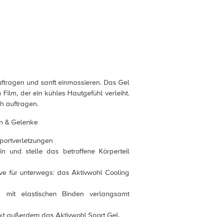
uftragen und sanft einmassieren. Das Gel
 Film, der ein kühles Hautgefühl verleiht.
h auftragen.
n & Gelenke
Sportverletzungen
n und stelle das betroffene Körperteil
ave für unterwegs: das Aktivwohl Cooling
 mit elastischen Binden verlangsamt
kt außerdem das Aktivwohl Sport Gel.