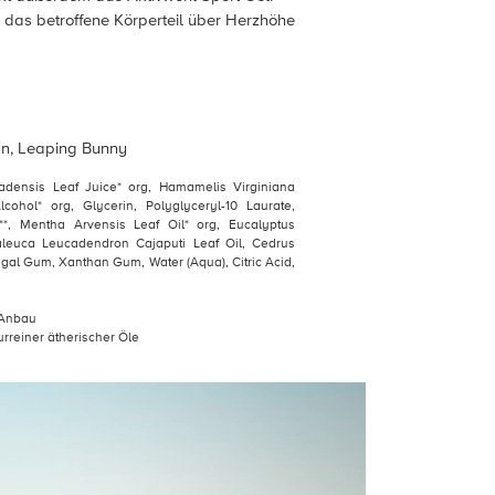
 das betroffene Körperteil über Herzhöhe
n, Leaping Bunny
adensis Leaf Juice* org, Hamamelis Virginiana
lcohol* org, Glycerin, Polyglyceryl-10 Laurate,
**, Mentha Arvensis Leaf Oil* org, Eucalyptus
aleuca Leucadendron Cajaputi Leaf Oil, Cedrus
egal Gum, Xanthan Gum, Water (Aqua), Citric Acid,
r Anbau
urreiner ätherischer Öle