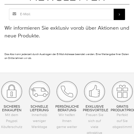
Wir informieren Sie exklusiv vorab über Aktionen und
neue Produkte.
Das Abo kann jederzeit durch Austragen der E-Mail-Adresse beendet werden. Eine Weitergabe Ihrer Daten
an Dritte lehnen wir ab.
SICHERES
SCHNELLE
PERSÖNLICHE
EXKLUSIVE
GRATIS
EINKAUFEN
LIEFERUNG
BERATUNG
PREISVORTEILE
PRODUKTPRO
Mit dem
Innerhalb
Wir helfen
Freuen Sie
Perfekt
Paypal
weniger
Ihnen
sich auf
auf Sie
Käuferschutz
Werktage
gerne weiter
viele
abgestimmt
attraktive