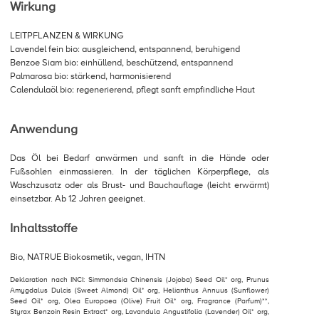
Wirkung
LEITPFLANZEN & WIRKUNG
Lavendel fein bio: ausgleichend, entspannend, beruhigend
Benzoe Siam bio: einhüllend, beschützend, entspannend
Palmarosa bio: stärkend, harmonisierend
Calendulaöl bio: regenerierend, pflegt sanft empfindliche Haut
Anwendung
Das Öl bei Bedarf anwärmen und sanft in die Hände oder
Fußsohlen einmassieren. In der täglichen Körperpflege, als
Waschzusatz oder als Brust- und Bauchauflage (leicht erwärmt)
einsetzbar. Ab 12 Jahren geeignet.
Inhaltsstoffe
Bio, NATRUE Biokosmetik, vegan, IHTN
Deklaration nach INCI: Simmondsia Chinensis (Jojoba) Seed Oil* org, Prunus
Amygdalus Dulcis (Sweet Almond) Oil* org, Helianthus Annuus (Sunflower)
Seed Oil* org, Olea Europaea (Olive) Fruit Oil* org, Fragrance (Parfum)**,
Styrax Benzoin Resin Extract* org, Lavandula Angustifolia (Lavender) Oil* org,