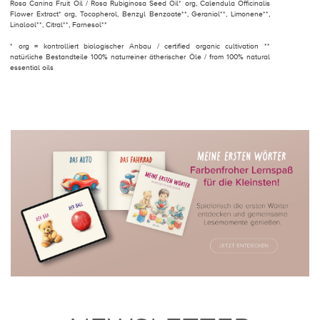
Rosa Canina Fruit Oil / Rosa Rubiginosa Seed Oil* org, Calendula Officinalis
Flower Extract* org, Tocopherol, Benzyl Benzoate**, Geraniol**, Limonene**,
Linalool**, Citral**, Farnesol**
* org = kontrolliert biologischer Anbau / certified organic cultivation **
natürliche Bestandteile 100% naturreiner ätherischer Öle / from 100% natural
essential oils