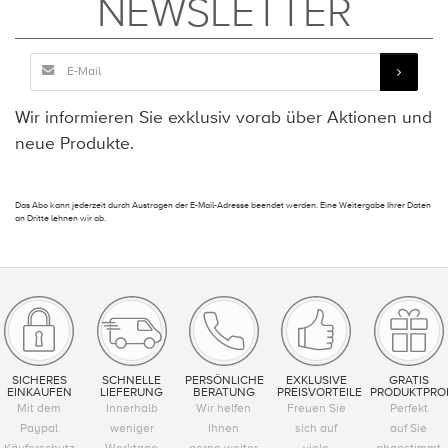
NEWSLETTER
Wir informieren Sie exklusiv vorab über Aktionen und
neue Produkte.
Das Abo kann jederzeit durch Austragen der E-Mail-Adresse beendet werden. Eine Weitergabe Ihrer Daten
an Dritte lehnen wir ab.
SICHERES
SCHNELLE
PERSÖNLICHE
EXKLUSIVE
GRATIS
EINKAUFEN
LIEFERUNG
BERATUNG
PREISVORTEILE
PRODUKTPRO
Mit dem
Innerhalb
Wir helfen
Freuen Sie
Perfekt
Paypal
weniger
Ihnen
sich auf
auf Sie