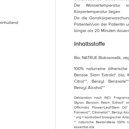
Die Wassertemperatur 
Körpertemperatur liegen
Da die Ganzkörperwaschung
einhüllend
Patienten/von der Patientin un
länger als 20 Minuten dauer
Inhaltsstoffe
Bio, NATRUE Biokosmetik, ve
100% naturreine ätherische 
Benzoe Siam Extrakt* bio, K
Citral**, Benzyl Benzoate**
Benzyl Alcohol**
Deklaration nach INCI: Fragrance 
Styrax Benzoin Resin Extract* o
Officinalis Flower/Leaf/Stem Oil
Farnesol**, Citronellol**, Benzyl Alc
* org = kontrolliert biologischer Anb
** natürliche Bestandteile 100% 
essential oils