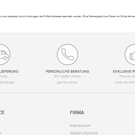
 kann jederzeit durch Austragen der E-Mail-Adresse beendet werden. Eine Weitergabe Ihrer Daten an Dritte lehnen
LIEFERUNG
PERSÖNLICHE BERATUNG
EXKLUSIVE P
rhalb
Wir helfen Ihnen
Freuen Si
Werktage
gerne weiter
viele attrak
CE
FIRMA
Impressum
n
Widerrufsrecht