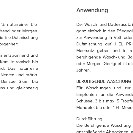
Anwendung
% naturreiner Bio-
Der Wasch- und Badezusatz i
Abend oder Morgen.
ganz einfach in den Pflegea
e Bio-Duftmischung
zur Anwendung in Voll- oder
rgenheit.
Duftmischung auf 1 EL PR
Meersalz geben und in 5 
ken entspannend und
beruhigende Wasch- und Ba
Kamille römisch bio
oder Morgen. Geeignet ist d
nd. Das naturreine
Jahren.
 Nerven und stärkt.
 Benzoe Siam bio
BERUHIGENDE WASCHUNG
ss und gleichzeitig
Für Waschungen und zur A
Empfohlen für die Anwend
Schüssel 3 bis max. 5 Tropf
Mandelöl bio oder 1 EL Meersa
Durchführung
Die Beruhigende Waschung e
anschließende Abtrocknen un