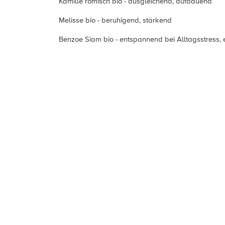
Kamille römisch bio - ausgleichend, aufbauend
Melisse bio - beruhigend, stärkend
Benzoe Siam bio - entspannend bei Alltagsstress, 