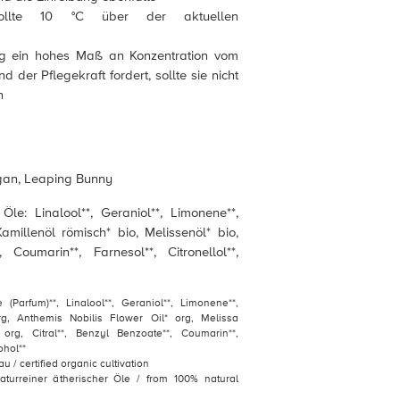
sollte 10 °C über der aktuellen
 ein hohes Maß an Konzentration vom
d der Pflegekraft fordert, sollte sie nicht
n
gan, Leaping Bunny
Öle: Linalool**, Geraniol**, Limonene**,
amillenöl römisch* bio, Melissenöl* bio,
, Coumarin**, Farnesol**, Citronellol**,
(Parfum)**, Linalool**, Geraniol**, Limonene**,
rg, Anthemis Nobilis Flower Oil* org, Melissa
* org, Citral**, Benzyl Benzoate**, Coumarin**,
ohol**
au / certified organic cultivation
naturreiner ätherischer Öle / from 100% natural