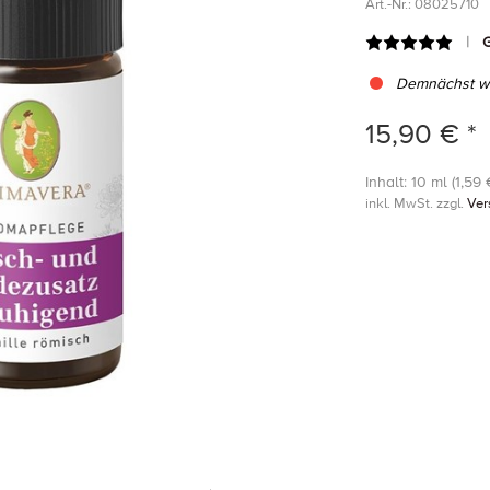
Art.-Nr.:
08025710
G
Demnächst wi
15,90 € *
Inhalt: 10 ml (1,59 €
inkl. MwSt. zzgl.
Ver