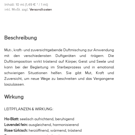
Inhalt: 10 ml (1,49 € * / 1 ml)
inkl. MwSt. zzgl.
Versandkosten
Beschreibung
Mut-, kraft- und zuversichtgebende Duftmischung zur Anwendung
mit den verschiedensten Duftgeräten und -trägern. Die
Duftkomposition wirkt tröstend auf Körper, Geist und Seele und
kann bei der Begleitung im Sterbeprozess und in emotional
schwierigen Situationen helfen. Sie gibt Mut, Kraft und
Zuversicht, um neue Wege zu beschreiten und das Vergangene
loszulassen.
Wirkung
LEITPFLANZEN & WIRKUNG:
Ho-Blatt:
seelisch aufrichtend, beruhigend
Lavendel fein:
ausgleichend, harmonisierend
Rose türkisch:
herzöffnend, wärmend, tröstend