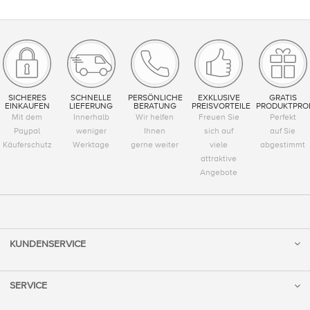
SICHERES
SCHNELLE
PERSÖNLICHE
EXKLUSIVE
GRATIS
EINKAUFEN
LIEFERUNG
BERATUNG
PREISVORTEILE
PRODUKTPRO
Mit dem
Innerhalb
Wir helfen
Freuen Sie
Perfekt
Paypal
weniger
Ihnen
sich auf
auf Sie
Käuferschutz
Werktage
gerne weiter
viele
abgestimmt
attraktive
Angebote
KUNDENSERVICE
SERVICE