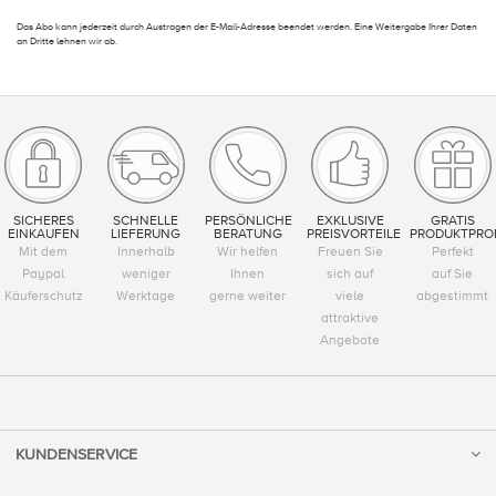
Das Abo kann jederzeit durch Austragen der E-Mail-Adresse beendet werden. Eine Weitergabe Ihrer Daten
an Dritte lehnen wir ab.
SICHERES
SCHNELLE
PERSÖNLICHE
EXKLUSIVE
GRATIS
EINKAUFEN
LIEFERUNG
BERATUNG
PREISVORTEILE
PRODUKTPRO
Mit dem
Innerhalb
Wir helfen
Freuen Sie
Perfekt
Paypal
weniger
Ihnen
sich auf
auf Sie
Käuferschutz
Werktage
gerne weiter
viele
abgestimmt
attraktive
Angebote
KUNDENSERVICE