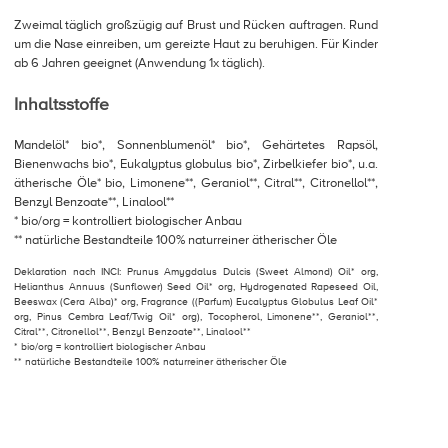
Zweimal täglich großzügig auf Brust und Rücken auftragen. Rund
um die Nase einreiben, um gereizte Haut zu beruhigen. Für Kinder
ab 6 Jahren geeignet (Anwendung 1x täglich).
Inhaltsstoffe
Mandelöl* bio*, Sonnenblumenöl* bio*, Gehärtetes Rapsöl,
Bienenwachs bio*, Eukalyptus globulus bio*, Zirbelkiefer bio*, u.a.
ätherische Öle* bio, Limonene**, Geraniol**, Citral**, Citronellol**,
Benzyl Benzoate**, Linalool**
* bio/org = kontrolliert biologischer Anbau
** natürliche Bestandteile 100% naturreiner ätherischer Öle
Deklaration nach INCI: Prunus Amygdalus Dulcis (Sweet Almond) Oil* org,
Helianthus Annuus (Sunflower) Seed Oil* org, Hydrogenated Rapeseed Oil,
Beeswax (Cera Alba)* org, Fragrance ((Parfum) Eucalyptus Globulus Leaf Oil*
org, Pinus Cembra Leaf/Twig Oil* org), Tocopherol, Limonene**, Geraniol**,
Citral**, Citronellol**, Benzyl Benzoate**, Linalool**
* bio/org = kontrolliert biologischer Anbau
** natürliche Bestandteile 100% naturreiner ätherischer Öle