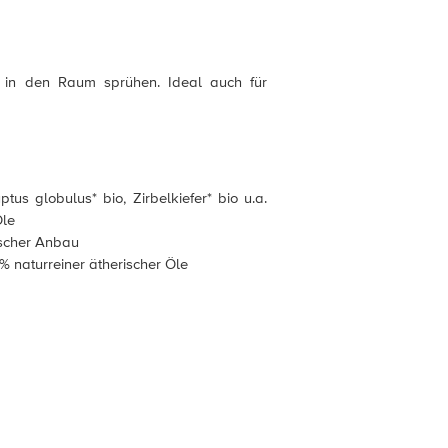
r in den Raum sprühen. Ideal auch für
tus globulus* bio, Zirbelkiefer* bio u.a.
Öle
gischer Anbau
0% naturreiner ätherischer Öle