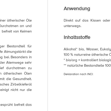
Anwendung
ner ätherischer Öle
Direkt auf das Kissen ode
n Durchatmen an und
unterwegs.
 befreit von Keimen
Inhaltsstoffe
er Bestandteil für
Alkohol* bio, Wasser, Eukalyp
efe Atmungstärkt die
100 % naturreine ätherische 
g bei. Besonders in
* bio/org = kontrolliert biolo
e der Atemwege sehr
** natürliche Bestandteile 10
tief durchatmen zu
n ätherischen Ölen
Deklaration nach INCI:
mit die Gesundheit.
sches Zirbelkieferöl
inigt nicht nur die
esprüht befreit das