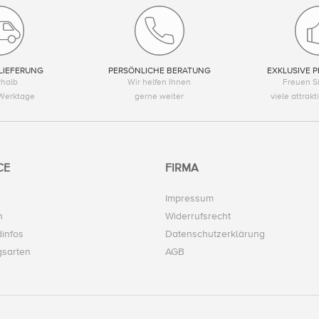
LIEFERUNG
PERSÖNLICHE BERATUNG
EXKLUSIVE P
rhalb
Wir helfen Ihnen
Freuen Si
Werktage
gerne weiter
viele attrak
CE
FIRMA
Impressum
n
Widerrufsrecht
infos
Datenschutzerklärung
gsarten
AGB