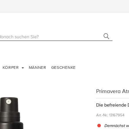
KÖRPER
MÄNNER
GESCHENKE
Primavera A
Die befreiende 
Art.-Nr.:
13167954
Demnächst wi