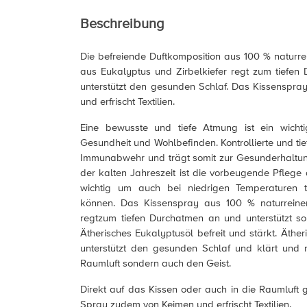
Beschreibung
Die befreiende Duftkomposition aus 100 % naturrei
aus Eukalyptus und Zirbelkiefer regt zum tiefe
unterstützt den gesunden Schlaf. Das Kissenspray
und erfrischt Textilien.
Eine bewusste und tiefe Atmung ist ein wichtig
Gesundheit und Wohlbefinden. Kontrollierte und ti
Immunabwehr und trägt somit zur Gesunderhaltun
der kalten Jahreszeit ist die vorbeugende Pfleg
wichtig um auch bei niedrigen Temperaturen 
können. Das Kissenspray aus 100 % naturreine
regtzum tiefen Durchatmen an und unterstützt so
Ätherisches Eukalyptusöl befreit und stärkt. Ätheri
unterstützt den gesunden Schlaf und klärt und re
Raumluft sondern auch den Geist.
Direkt auf das Kissen oder auch in die Raumluft g
Spray zudem von Keimen und erfrischt Textilien.