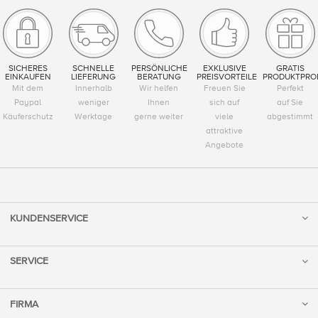
SICHERES
SCHNELLE
PERSÖNLICHE
EXKLUSIVE
GRATIS
EINKAUFEN
LIEFERUNG
BERATUNG
PREISVORTEILE
PRODUKTPRO
Mit dem
Innerhalb
Wir helfen
Freuen Sie
Perfekt
Paypal
weniger
Ihnen
sich auf
auf Sie
Käuferschutz
Werktage
gerne weiter
viele
abgestimmt
attraktive
Angebote
KUNDENSERVICE
SERVICE
FIRMA