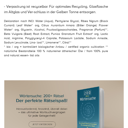
- Verpackung ist recycelbar. Für optimales Recycling, Glasflasche
im Altglas und Ver-schluss in der Gelben Tonne entsorgen.
Deklaration nach INCI: Water (Aqua), Pentylene Glycol, Ribes Nigrum (Black
Currant) Leaf Water* org, Citrus Aurantium Amara (Bitter Orange) Flower
Water* org, Glycerin, Alcohol, Fructooligosaccharides, Fragrance (Parfum)**,
Beta Vulgaris (Beet) Root Extract, Punica Granatum Fruit Extract* org, Lactic
Acid, Arginine, Polyglyceryl-4 Caprate, Potassium Lactate, Sodium Anisate,
Sodium Levulinate, Lina- lool**, Limonene**, Citral**
* bio / org = kontrolliert biologischer Anbau / certified organic cultivation **
natürliche Bestandteile 100 % naturreiner ätherischer Öle / from 100% pure
and natural essen- tial oils