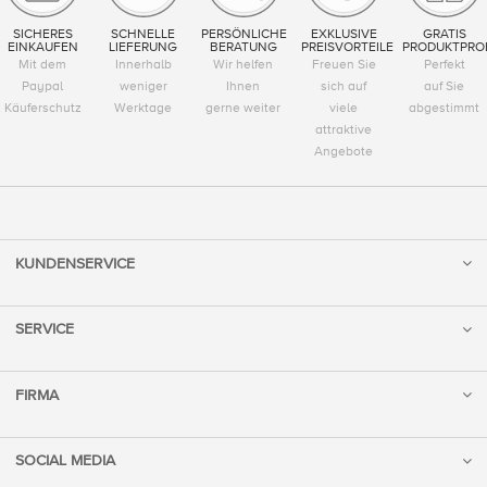
SICHERES
SCHNELLE
PERSÖNLICHE
EXKLUSIVE
GRATIS
EINKAUFEN
LIEFERUNG
BERATUNG
PREISVORTEILE
PRODUKTPRO
Mit dem
Innerhalb
Wir helfen
Freuen Sie
Perfekt
Paypal
weniger
Ihnen
sich auf
auf Sie
Käuferschutz
Werktage
gerne weiter
viele
abgestimmt
attraktive
Angebote
KUNDENSERVICE
SERVICE
FIRMA
SOCIAL MEDIA