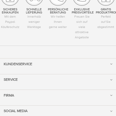
SICHERES
SCHNELLE
PERSÖNLICHE
EXKLUSIVE
GRATIS
EINKAUFEN
LIEFERUNG
BERATUNG
PREISVORTEILE
PRODUKTPRO
Mit dem
Innerhalb
Wir helfen
Freuen Sie
Perfekt
Paypal
weniger
Ihnen
sich auf
auf Sie
Käuferschutz
Werktage
gerne weiter
viele
abgestimmt
attraktive
Angebote
KUNDENSERVICE
SERVICE
FIRMA
SOCIAL MEDIA