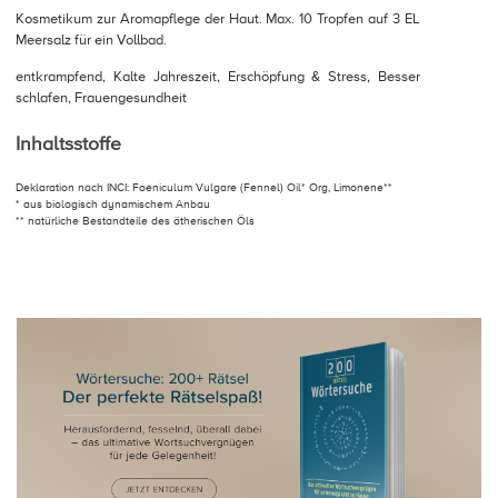
Kosmetikum zur Aromapflege der Haut. Max. 10 Tropfen auf 3 EL
Meersalz für ein Vollbad.
entkrampfend, Kalte Jahreszeit, Erschöpfung & Stress, Besser
schlafen, Frauengesundheit
Inhaltsstoffe
Deklaration nach INCI: Foeniculum Vulgare (Fennel) Oil* Org, Limonene**
* aus biologisch dynamischem Anbau
** natürliche Bestandteile des ätherischen Öls