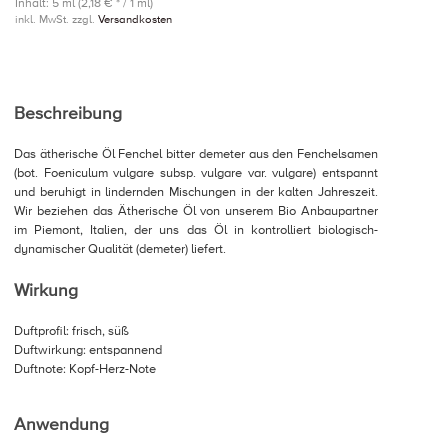
Inhalt: 5 ml (2,18 € * / 1 ml)
inkl. MwSt. zzgl.
Versandkosten
Beschreibung
Das ätherische Öl Fenchel bitter demeter aus den Fenchelsamen
(bot. Foeniculum vulgare subsp. vulgare var. vulgare) entspannt
und beruhigt in lindernden Mischungen in der kalten Jahreszeit.
Wir beziehen das Ätherische Öl von unserem Bio Anbaupartner
im Piemont, Italien, der uns das Öl in kontrolliert biologisch-
dynamischer Qualität (demeter) liefert.
Wirkung
Duftprofil: frisch, süß
Duftwirkung: entspannend
Duftnote: Kopf-Herz-Note
Anwendung