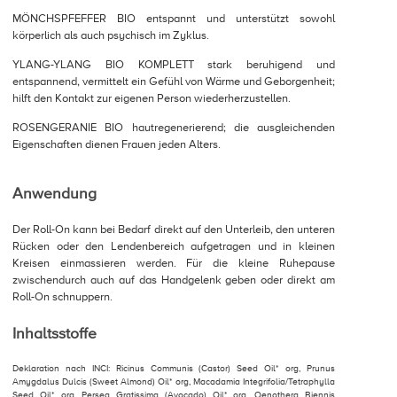
MÖNCHSPFEFFER BIO entspannt und unterstützt sowohl
körperlich als auch psychisch im Zyklus.
YLANG-YLANG BIO KOMPLETT stark beruhigend und
entspannend, vermittelt ein Gefühl von Wärme und Geborgenheit;
hilft den Kontakt zur eigenen Person wiederherzustellen.
ROSENGERANIE BIO hautregenerierend; die ausgleichenden
Eigenschaften dienen Frauen jeden Alters.
Anwendung
Der Roll-On kann bei Bedarf direkt auf den Unterleib, den unteren
Rücken oder den Lendenbereich aufgetragen und in kleinen
Kreisen einmassieren werden. Für die kleine Ruhepause
zwischendurch auch auf das Handgelenk geben oder direkt am
Roll-On schnuppern.
Inhaltsstoffe
Deklaration nach INCI: Ricinus Communis (Castor) Seed Oil* org, Prunus
Amygdalus Dulcis (Sweet Almond) Oil* org, Macadamia Integrifolia/Tetraphylla
Seed Oil* org, Persea Gratissima (Avocado) Oil* org, Oenothera Biennis