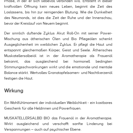
Phase, in der er sich liebevoll verbinden will. Entsteht in dieser
kraftvollen Öffnung kein neues Leben, beginnt die Zeit des
Loslassens, bis hin zur reinigenden Blutung. Wie die Dunkelheit
des Neumonds, ist dies die Zeit der Ruhe und der Innenschau,
bevor der Kreislauf von Neuem beginnt.
Der sinnlich duftende Zyklus Akut Roll-On mit seiner Power-
Mischung aus ätherischen Ölen und Bio Pflegeölen schenkt
Ausgeglichenheit im weiblichen Zyklus. Er pflegt die Haut und
entspannt gleichermaßen Körper, Geist und Seele. Ätherisches
Muskatellersalbeiöl ist in der Aromatherapie als Frauenöl
bekannt, das ausgleichend bei hormonell bedingten
Stimmungsschwankungen wirkt und die emotionale und mentale
Balance stärkt. Wertvolles Granatapfelsamen- und Nachtkerzenöl
festigen die Haut.
Wirkung
Ein Wohlfühlmoment der individuellen Weiblichkeit - ein kostbares
Geschenk für alle Heldinnen und Powerfrauen.
MUSKATELLERSALBEI BIO das Frauenöl in der Aromatherapie.
Wirkt ausgleichend und verschafft sanfte Linderung bei
Verspannungen – auch auf psychischer Ebene.