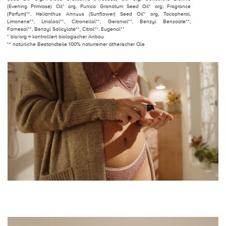
(Evening Primrose) Oil* org, Punica Granatum Seed Oil* org, Fragrance
(Parfum)**, Helianthus Annuus (Sunflower) Seed Oil* org, Tocopherol,
Limonene**, Linalool**, Citronellol**, Geraniol**, Benzyl Benzoate**,
Farnesol**, Benzyl Salicylate**, Citral**, Eugenol**
* bio/org = kontrolliert biologischer Anbau
** natürliche Bestandteile 100% naturreiner ätherischer Öle