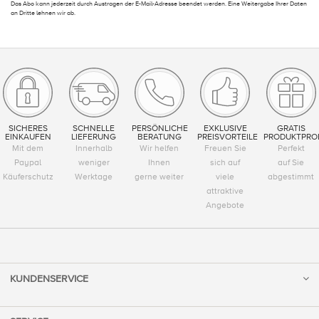
Das Abo kann jederzeit durch Austragen der E-Mail-Adresse beendet werden. Eine Weitergabe Ihrer Daten
an Dritte lehnen wir ab.
SICHERES
SCHNELLE
PERSÖNLICHE
EXKLUSIVE
GRATIS
EINKAUFEN
LIEFERUNG
BERATUNG
PREISVORTEILE
PRODUKTPRO
Mit dem
Innerhalb
Wir helfen
Freuen Sie
Perfekt
Paypal
weniger
Ihnen
sich auf
auf Sie
Käuferschutz
Werktage
gerne weiter
viele
abgestimmt
attraktive
Angebote
KUNDENSERVICE