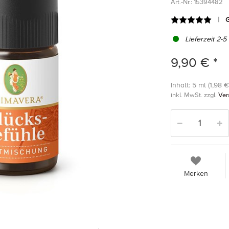
Art.-Nr.:
15394482
G
Lieferzeit 2-5
9,90 € *
Inhalt: 5 ml (1,98 € 
inkl. MwSt. zzgl.
Ver
Merken