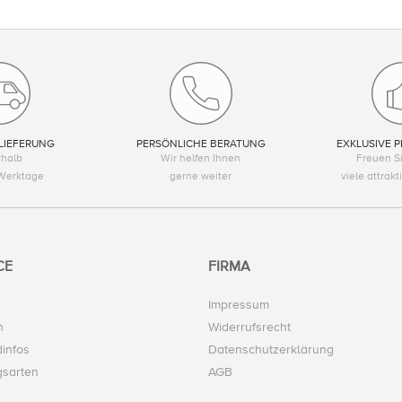
LIEFERUNG
PERSÖNLICHE BERATUNG
EXKLUSIVE P
rhalb
Wir helfen Ihnen
Freuen Si
Werktage
gerne weiter
viele attrak
CE
FIRMA
Impressum
n
Widerrufsrecht
infos
Datenschutzerklärung
gsarten
AGB