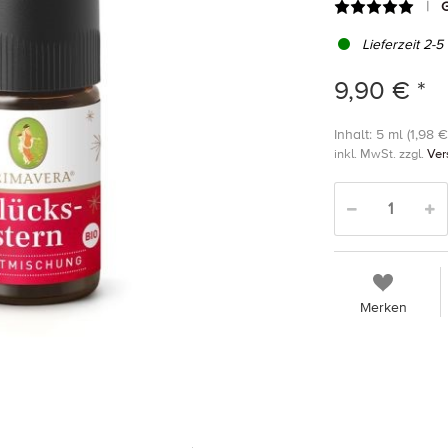
G
Lieferzeit 2-5
9,90 € *
Inhalt: 5 ml (1,98 € 
inkl. MwSt. zzgl.
Ver
Merken