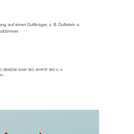
g auf einen Duftträger, z. B. Duftstein o.
lafzimmer.
O, BENZOE SIAM* BIO, MYRTE* BIO U. A.
bau