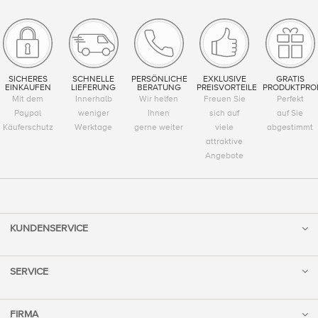
SICHERES
SCHNELLE
PERSÖNLICHE
EXKLUSIVE
GRATIS
EINKAUFEN
LIEFERUNG
BERATUNG
PREISVORTEILE
PRODUKTPRO
Mit dem
Innerhalb
Wir helfen
Freuen Sie
Perfekt
Paypal
weniger
Ihnen
sich auf
auf Sie
Käuferschutz
Werktage
gerne weiter
viele
abgestimmt
attraktive
Angebote
KUNDENSERVICE
SERVICE
FIRMA