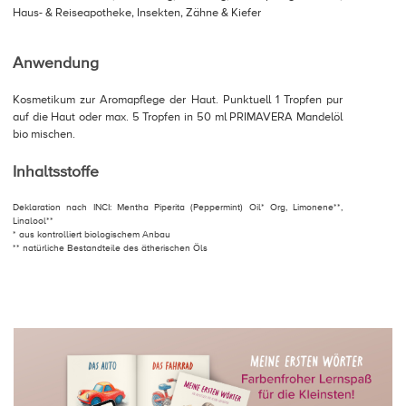
Haus- & Reiseapotheke, Insekten, Zähne & Kiefer
Anwendung
Kosmetikum zur Aromapflege der Haut. Punktuell 1 Tropfen pur
auf die Haut oder max. 5 Tropfen in 50 ml PRIMAVERA Mandelöl
bio mischen.
Inhaltsstoffe
Deklaration nach INCI: Mentha Piperita (Peppermint) Oil* Org, Limonene**,
Linalool**
* aus kontrolliert biologischem Anbau
** natürliche Bestandteile des ätherischen Öls