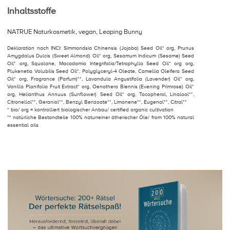
Inhaltsstoffe
NATRUE Naturkosmetik, vegan, Leaping Bunny
Deklaration nach INCI: Simmondsia Chinensis (Jojoba) Seed Oil* org, Prunus
Amygdalus Dulcis (Sweet Almond) Oil* org, Sesamum Indicum (Sesame) Seed
Oil* org, Squalane, Macadamia Integrifolia/Tetraphylla Seed Oil* org org,
Plukenetia Volubilis Seed Oil*, Polyglyceryl-4 Oleate, Camellia Oleifera Seed
Oil* org, Fragrance (Parfum)**, Lavandula Angustifolia (Lavender) Oil* org,
Vanilla Planifolia Fruit Extract* org, Oenothera Biennis (Evening Primrose) Oil*
org, Helianthus Annuus (Sunflower) Seed Oil* org, Tocopherol, Linalool**,
Citronellol**, Geraniol**, Benzyl Benzoate**, Limonene**, Eugenol**, Citral**
* bio/ org = kontrolliert biologischer Anbau/ certified organic cultivation
** natürliche Bestandteile 100% naturreiner ätherischer Öle/ from 100% natural
essential oils