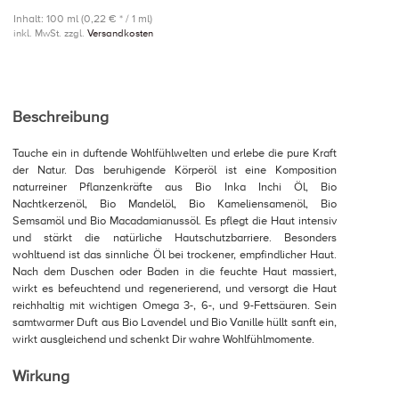
Inhalt: 100 ml (0,22 € * / 1 ml)
inkl. MwSt. zzgl.
Versandkosten
Beschreibung
Tauche ein in duftende Wohlfühlwelten und erlebe die pure Kraft
der Natur. Das beruhigende Körperöl ist eine Komposition
naturreiner Pflanzenkräfte aus Bio Inka Inchi Öl, Bio
Nachtkerzenöl, Bio Mandelöl, Bio Kameliensamenöl, Bio
Semsamöl und Bio Macadamianussöl. Es pflegt die Haut intensiv
und stärkt die natürliche Hautschutzbarriere. Besonders
wohltuend ist das sinnliche Öl bei trockener, empfindlicher Haut.
Nach dem Duschen oder Baden in die feuchte Haut massiert,
wirkt es befeuchtend und regenerierend, und versorgt die Haut
reichhaltig mit wichtigen Omega 3-, 6-, und 9-Fettsäuren. Sein
samtwarmer Duft aus Bio Lavendel und Bio Vanille hüllt sanft ein,
wirkt ausgleichend und schenkt Dir wahre Wohlfühlmomente.
Wirkung