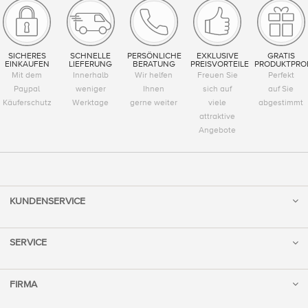
SICHERES
SCHNELLE
PERSÖNLICHE
EXKLUSIVE
GRATIS
EINKAUFEN
LIEFERUNG
BERATUNG
PREISVORTEILE
PRODUKTPRO
Mit dem
Innerhalb
Wir helfen
Freuen Sie
Perfekt
Paypal
weniger
Ihnen
sich auf
auf Sie
Käuferschutz
Werktage
gerne weiter
viele
abgestimmt
attraktive
Angebote
KUNDENSERVICE
SERVICE
FIRMA