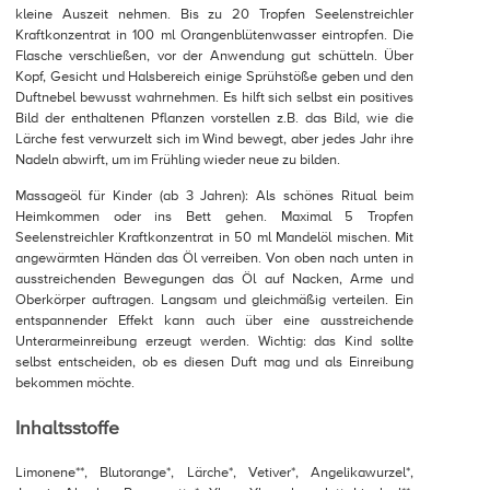
kleine Auszeit nehmen. Bis zu 20 Tropfen Seelenstreichler
Kraftkonzentrat in 100 ml Orangenblütenwasser eintropfen. Die
Flasche verschließen, vor der Anwendung gut schütteln. Über
Kopf, Gesicht und Halsbereich einige Sprühstöße geben und den
Duftnebel bewusst wahrnehmen. Es hilft sich selbst ein positives
Bild der enthaltenen Pflanzen vorstellen z.B. das Bild, wie die
Lärche fest verwurzelt sich im Wind bewegt, aber jedes Jahr ihre
Nadeln abwirft, um im Frühling wieder neue zu bilden.
Massageöl für Kinder (ab 3 Jahren): Als schönes Ritual beim
Heimkommen oder ins Bett gehen. Maximal 5 Tropfen
Seelenstreichler Kraftkonzentrat in 50 ml Mandelöl mischen. Mit
angewärmten Händen das Öl verreiben. Von oben nach unten in
ausstreichenden Bewegungen das Öl auf Nacken, Arme und
Oberkörper auftragen. Langsam und gleichmäßig verteilen. Ein
entspannender Effekt kann auch über eine ausstreichende
Unterarmeinreibung erzeugt werden. Wichtig: das Kind sollte
selbst entscheiden, ob es diesen Duft mag und als Einreibung
bekommen möchte.
Inhaltsstoffe
Limonene**, Blutorange*, Lärche*, Vetiver*, Angelikawurzel*,