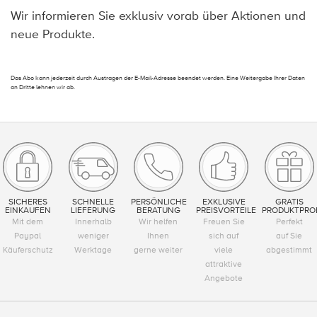
Wir informieren Sie exklusiv vorab über Aktionen und
neue Produkte.
Das Abo kann jederzeit durch Austragen der E-Mail-Adresse beendet werden. Eine Weitergabe Ihrer Daten
an Dritte lehnen wir ab.
SICHERES
SCHNELLE
PERSÖNLICHE
EXKLUSIVE
GRATIS
EINKAUFEN
LIEFERUNG
BERATUNG
PREISVORTEILE
PRODUKTPRO
Mit dem
Innerhalb
Wir helfen
Freuen Sie
Perfekt
Paypal
weniger
Ihnen
sich auf
auf Sie
Käuferschutz
Werktage
gerne weiter
viele
abgestimmt
attraktive
Angebote