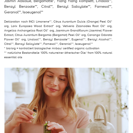
Jasmin Absolue, Bergamotte*, Ylang Ylang komplett, Linalool**,
Benzyl Benzoate**, Citral**, Benzyl Salicylate**, Farnesol**,
Geraniol**, Isoeugenol**
Deklaration nach INCI: Limonene**, Citrus Aurantium Dulcis (Orange) Peel Oil*
org, Larix Europaea Wood Extract* org, Vetiveria Zizanoides Root Oil* org,
Angelica Archangelica Root Oil* org, Jasminum Grandiflorum (Jasmine) Flower
Extract, Citrus Aurantium Bergamia (Bergamot) Peel Oil* org, Cananga Odorata
Flower Oil* org, Linalool**, Benzyl Benzoate**, Eugenol**, Benzyl Alcohol**,
Citral**, Benzyl Salicylate**, Farnesol**, Geraniol**, Isoeugenol**
* bio/org = kontrolliert biologischer Anbau/ certified organic cultivation
** natürliche Bestandteile 100% naturreiner ätherischer Öle/ from 100% natural
essential oils