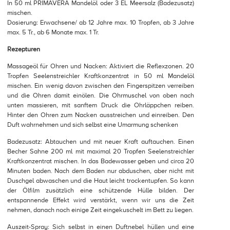
In 50 ml PRIMAVERA Mandelöl oder 3 EL Meersalz (Badezusatz)
mischen.
Dosierung: Erwachsene/ ab 12 Jahre max. 10 Tropfen, ab 3 Jahre
max. 5 Tr., ab 6 Monate max. 1 Tr.
Rezepturen
Massageöl für Ohren und Nacken: Aktiviert die Reflexzonen. 20
Tropfen Seelenstreichler Kraftkonzentrat in 50 ml Mandelöl
mischen. Ein wenig davon zwischen den Fingerspitzen verreiben
und die Ohren damit einölen. Die Ohrmuschel von oben nach
unten massieren, mit sanftem Druck die Ohrläppchen reiben.
Hinter den Ohren zum Nacken ausstreichen und einreiben. Den
Duft wahrnehmen und sich selbst eine Umarmung schenken
Badezusatz: Abtauchen und mit neuer Kraft auftauchen. Einen
Becher Sahne 200 ml mit maximal 20 Tropfen Seelenstreichler
Kraftkonzentrat mischen. In das Badewasser geben und circa 20
Minuten baden. Nach dem Baden nur abduschen, aber nicht mit
Duschgel abwaschen und die Haut leicht trockentupfen. So kann
der Ölfilm zusätzlich eine schützende Hülle bilden. Der
entspannende Effekt wird verstärkt, wenn wir uns die Zeit
nehmen, danach noch einige Zeit eingekuschelt im Bett zu liegen.
Auszeit-Spray: Sich selbst in einen Duftnebel hüllen und eine