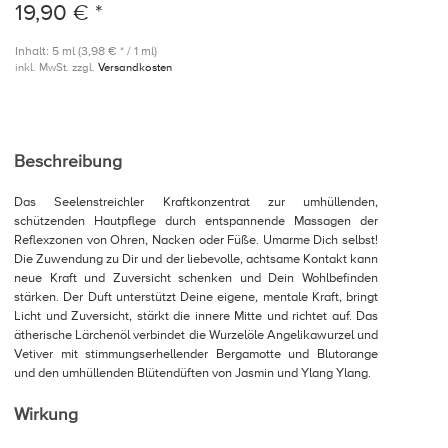
19,90 € *
Inhalt: 5 ml (3,98 € * / 1 ml)
inkl. MwSt. zzgl.
Versandkosten
Beschreibung
Das Seelenstreichler Kraftkonzentrat zur umhüllenden,
schützenden Hautpflege durch entspannende Massagen der
Reflexzonen von Ohren, Nacken oder Füße. Umarme Dich selbst!
Die Zuwendung zu Dir und der liebevolle, achtsame Kontakt kann
neue Kraft und Zuversicht schenken und Dein Wohlbefinden
stärken. Der Duft unterstützt Deine eigene, mentale Kraft, bringt
Licht und Zuversicht, stärkt die innere Mitte und richtet auf. Das
ätherische Lärchenöl verbindet die Wurzelöle Angelikawurzel und
Vetiver mit stimmungserhellender Bergamotte und Blutorange
und den umhüllenden Blütendüften von Jasmin und Ylang Ylang.
Wirkung