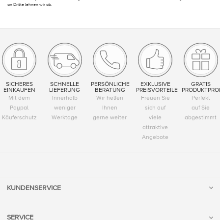
an Dritte lehnen wir ab.
SICHERES
SCHNELLE
PERSÖNLICHE
EXKLUSIVE
GRATIS
EINKAUFEN
LIEFERUNG
BERATUNG
PREISVORTEILE
PRODUKTPRO
Mit dem
Innerhalb
Wir helfen
Freuen Sie
Perfekt
Paypal
weniger
Ihnen
sich auf
auf Sie
Käuferschutz
Werktage
gerne weiter
viele
abgestimmt
attraktive
Angebote
KUNDENSERVICE
SERVICE