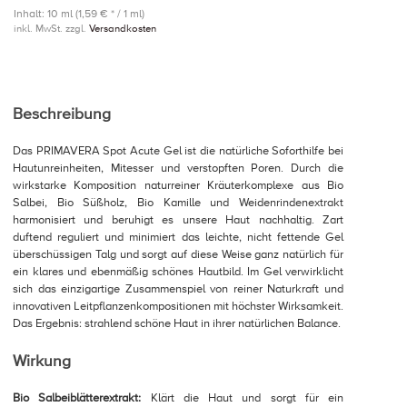
Inhalt: 10 ml (1,59 € * / 1 ml)
inkl. MwSt. zzgl.
Versandkosten
Beschreibung
Das PRIMAVERA Spot Acute Gel ist die natürliche Soforthilfe bei
Hautunreinheiten, Mitesser und verstopften Poren. Durch die
wirkstarke Komposition naturreiner Kräuterkomplexe aus Bio
Salbei, Bio Süßholz, Bio Kamille und Weidenrindenextrakt
harmonisiert und beruhigt es unsere Haut nachhaltig. Zart
duftend reguliert und minimiert das leichte, nicht fettende Gel
überschüssigen Talg und sorgt auf diese Weise ganz natürlich für
ein klares und ebenmäßig schönes Hautbild. Im Gel verwirklicht
sich das einzigartige Zusammenspiel von reiner Naturkraft und
innovativen Leitpflanzenkompositionen mit höchster Wirksamkeit.
Das Ergebnis: strahlend schöne Haut in ihrer natürlichen Balance.
Wirkung
Bio Salbeiblätterextrakt:
Klärt die Haut und sorgt für ein