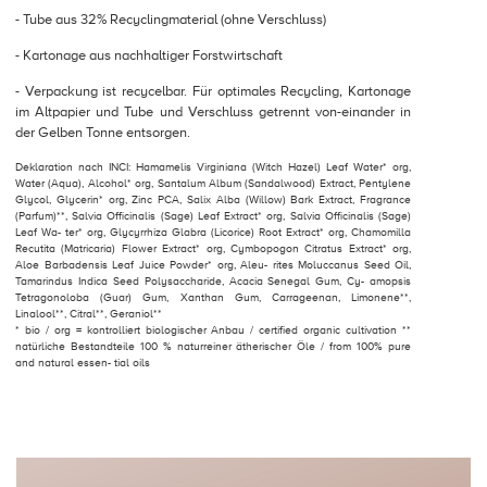
- Tube aus 32% Recyclingmaterial (ohne Verschluss)
- Kartonage aus nachhaltiger Forstwirtschaft
- Verpackung ist recycelbar. Für optimales Recycling, Kartonage
im Altpapier und Tube und Verschluss getrennt von-einander in
der Gelben Tonne entsorgen.
Deklaration nach INCI: Hamamelis Virginiana (Witch Hazel) Leaf Water* org,
Water (Aqua), Alcohol* org, Santalum Album (Sandalwood) Extract, Pentylene
Glycol, Glycerin* org, Zinc PCA, Salix Alba (Willow) Bark Extract, Fragrance
(Parfum)**, Salvia Officinalis (Sage) Leaf Extract* org, Salvia Officinalis (Sage)
Leaf Wa- ter* org, Glycyrrhiza Glabra (Licorice) Root Extract* org, Chamomilla
Recutita (Matricaria) Flower Extract* org, Cymbopogon Citratus Extract* org,
Aloe Barbadensis Leaf Juice Powder* org, Aleu- rites Moluccanus Seed Oil,
Tamarindus Indica Seed Polysaccharide, Acacia Senegal Gum, Cy- amopsis
Tetragonoloba (Guar) Gum, Xanthan Gum, Carrageenan, Limonene**,
Linalool**, Citral**, Geraniol**
* bio / org = kontrolliert biologischer Anbau / certified organic cultivation **
natürliche Bestandteile 100 % naturreiner ätherischer Öle / from 100% pure
and natural essen- tial oils