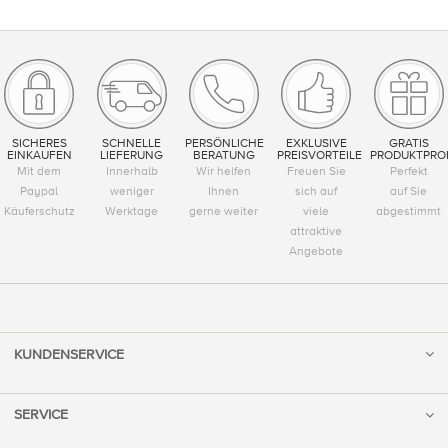
SICHERES
SCHNELLE
PERSÖNLICHE
EXKLUSIVE
GRATIS
EINKAUFEN
LIEFERUNG
BERATUNG
PREISVORTEILE
PRODUKTPRO
Mit dem
Innerhalb
Wir helfen
Freuen Sie
Perfekt
Paypal
weniger
Ihnen
sich auf
auf Sie
Käuferschutz
Werktage
gerne weiter
viele
abgestimmt
attraktive
Angebote
KUNDENSERVICE
SERVICE