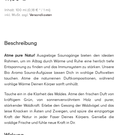
Inhalt: 100 ml (0,18 € * / 1 ml)
inkl. MwSt. zzgl.
Versandkosten
Beschreibung
Atme pure Natur!
Ausgiebige Saunagänge bieten den idealen
Rahmen, um im Alltag durch Wärme und Ruhe eine herrlich tiefe
Entspannung zu finden und das Immunsystem zu stärken. Unsere
Bio Aroma Sauna-Aufgüsse lassen Dich in wohlige Duftwelten
tauchen. Atme die naturreinen Duftkompositionen, während
wohlige Wärme Deinen Körper sanft umhüllt.
Tauche ein in die Klarheit des Waldes. Atme den frischen Duft von
kräftigem Grün, von sonnenverwöhntem Holz und purer,
stärkender Waldkraft. Erlebe den Gesang der Waldvögel und das
leise Knacken in Ästen und Zweigen, und spüre die einzigartige
Kraft der Natur in jeder Faser Deines Körpers. Genieße die
waldige Frische und fühle neue Kraft in Dir.