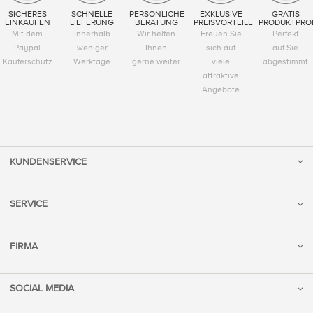
SICHERES
SCHNELLE
PERSÖNLICHE
EXKLUSIVE
GRATIS
EINKAUFEN
LIEFERUNG
BERATUNG
PREISVORTEILE
PRODUKTPRO
Mit dem
Innerhalb
Wir helfen
Freuen Sie
Perfekt
Paypal
weniger
Ihnen
sich auf
auf Sie
Käuferschutz
Werktage
gerne weiter
viele
abgestimmt
attraktive
Angebote
KUNDENSERVICE
SERVICE
FIRMA
SOCIAL MEDIA