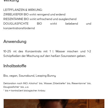
Wirkung
LEITPFLANZEN & WIRKUNG:
ZIRBELKIEFER BIO wirkt reinigend und erdend
RIESENTANNE BIO wirkt erfrischend und ausgleichend
DOUGLASFICHTE BIO wirkt belebend und
konzentrationsfördernd
Anwendung
10-25 ml des Konzentrats mit 1 l Wasser mischen und 1-2
Schöpfkellen der Mischung auf den heißen Saunastein geben.
Inhaltsstoffe
Bio, vegan, Saunabund, Leaping Bunny
Deklaration nach INCI: Alkohol* bio, Wasser, Zirbelkiefer* bio, Riesentanne* bio,
Douglasfichte* bio, u.a.
* bio = kontrolliert biologischer Anbau