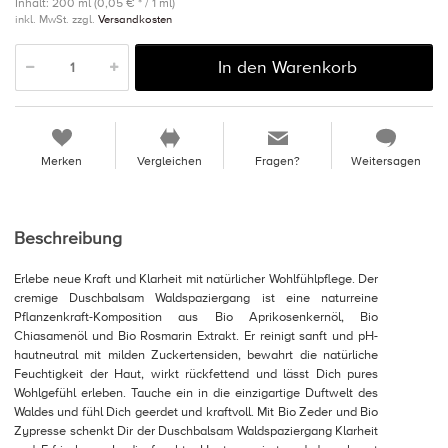
Inhalt: 200 ml (0,05 € * / 1 ml)
inkl. MwSt. zzgl.
Versandkosten
In den Warenkorb
Merken
Vergleichen
Fragen?
Weitersagen
Beschreibung
Erlebe neue Kraft und Klarheit mit natürlicher Wohlfühlpflege. Der
cremige Duschbalsam Waldspaziergang ist eine naturreine
Pflanzenkraft-Komposition aus Bio Aprikosenkernöl, Bio
Chiasamenöl und Bio Rosmarin Extrakt. Er reinigt sanft und pH-
hautneutral mit milden Zuckertensiden, bewahrt die natürliche
Feuchtigkeit der Haut, wirkt rückfettend und lässt Dich pures
Wohlgefühl erleben. Tauche ein in die einzigartige Duftwelt des
Waldes und fühl Dich geerdet und kraftvoll. Mit Bio Zeder und Bio
Zypresse schenkt Dir der Duschbalsam Waldspaziergang Klarheit