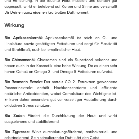
und Erfrischung. In die feuchte Haut massiert und danach gut
abgespült, wirkt er belebend auf Körper und Sinne und verschafft
Dir Deinen ganz eigenen kraftvollen Duftmoment.
Wirkung
Bio Aprikosenkernöl:
Aprikosenkernöl ist reich an Öl- und
Linolsäure sowie gesättigten Fettsäuren und sorgt für Elastizität
und Strahlkraft, auch bei empfindlicher Haut.
Bio Chiasamenöl:
Chiasamen sind als Superfood bekannt und
haben auch in der Kosmetik eine hohe Wirkung. Da es einen sehr
hohen Gehalt an Omega-3- und Omega-6-Fettsäuren aufweist.
Bio Rosmarin Extrakt:
Der mittels CO 2 -Extraktion gewonnene
Rosmarinextrakt enthält Hochkonzentrierte und effiziente
natürliche Antioxidantien, wobei Carnolsäure das Wichtigste ist.
Er kann daher besonders gut vor vorzeitiger Hautalterung durch
oxidativen Stress schützen.
Bio Zeder:
Fördert die Durchblutung der Haut und wirkt
ausgleichend und stabilisierend.
Bio Zypresse:
Wirkt durchblutungsfördernd, antibakteriell und
adstringierend. Sein stimulierender Duft klärt den Geist.