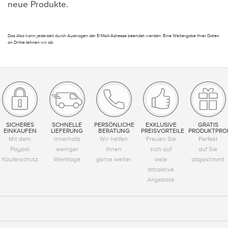
neue Produkte.
Das Abo kann jederzeit durch Austragen der E-Mail-Adresse beendet werden. Eine Weitergabe Ihrer Daten
an Dritte lehnen wir ab.
SICHERES
SCHNELLE
PERSÖNLICHE
EXKLUSIVE
GRATIS
EINKAUFEN
LIEFERUNG
BERATUNG
PREISVORTEILE
PRODUKTPRO
Mit dem
Innerhalb
Wir helfen
Freuen Sie
Perfekt
Paypal
weniger
Ihnen
sich auf
auf Sie
Käuferschutz
Werktage
gerne weiter
viele
abgestimmt
attraktive
Angebote