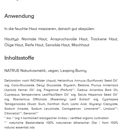
Anwendung
In die feuchte Haut massieren, danach gut abspülen.
Hauttyp: Normale Haut, Anspruchsvolle Haut, Trockene Haut,
Ölige Haut, Reife Haut, Sensible Haut, Mischhaut
Inhaltsstoffe
NATRUE Naturkosmetik, vegan, Leaping Bunny
Deklaration nach INCI:Water (Aqua), Helianthus Annuus (Sunflower) Seed Oil*
org, Coco-Glucoside, Decyl Glucoside, Glycerin, Betaine, Prunus Armeniaca
(Apricot) Kernel Oil* org, Fragrance (Parfum)**, Cedrus At-lantica Bark Oil,
Cupressus Sempervirens Leaf/Nut/Stem Oil* org, Salvia Hispanica Seed Oil*
org, Rosmarinus Officinalis (Rosemary) Leaf Extract* org, Cyamopsis
Tetragonoloba (Guar) Gum, Xanthan Gum, Lactic Acid, Glyceryl Caprylate,
Sodium Anisate, Sodium Levulinate, Carrageenan, Limonene**, Linalool**,
Citronellol**, Geraniol**
* bio / *org = kontrolliert biologischer Anbau / certified organic cultivation
** natürliche Bestandteile 100% naturreiner ätherischer Öle / from 100%
natural essential oils