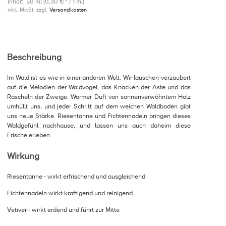
Inhalt: 50 ml (0,30 € * / 1 ml)
inkl. MwSt. zzgl.
Versandkosten
Beschreibung
Im Wald ist es wie in einer anderen Welt. Wir lauschen verzaubert
auf die Melodien der Waldvögel, das Knacken der Äste und das
Rascheln der Zweige. Warmer Duft von sonnenverwöhntem Holz
umhüllt uns, und jeder Schritt auf dem weichen Waldboden gibt
uns neue Stärke. Riesentanne und Fichtennadeln bringen dieses
Waldgefühl nachhause, und lassen uns auch daheim diese
Frische erleben.
Wirkung
Riesentanne - wirkt erfrischend und ausgleichend
Fichtennadeln wirkt kräftigend und reinigend
Vetiver - wirkt erdend und führt zur Mitte