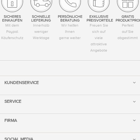
SICHERES
SCHNELLE
PERSÖNLICHE
EXKLUSIVE
GRATIS
EINKAUFEN
LIEFERUNG
BERATUNG
PREISVORTEILE
PRODUKTPRO
Mit dem
Innerhalb
Wir helfen
Freuen Sie
Perfekt
Paypal
weniger
Ihnen
sich auf
auf Sie
Käuferschutz
Werktage
gerne weiter
viele
abgestimmt
attraktive
Angebote
KUNDENSERVICE
SERVICE
FIRMA
SOCIAL MEDIA