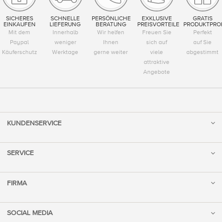
SICHERES
SCHNELLE
PERSÖNLICHE
EXKLUSIVE
GRATIS
EINKAUFEN
LIEFERUNG
BERATUNG
PREISVORTEILE
PRODUKTPRO
Mit dem
Innerhalb
Wir helfen
Freuen Sie
Perfekt
Paypal
weniger
Ihnen
sich auf
auf Sie
Käuferschutz
Werktage
gerne weiter
viele
abgestimmt
attraktive
Angebote
KUNDENSERVICE
SERVICE
FIRMA
SOCIAL MEDIA