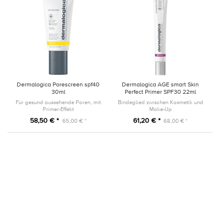
Dermalogica Porescreen spf40
Dermalogica AGE smart Skin
30ml
Perfect Primer SPF30 22ml
Für gesund aussehende Poren, mit
Bindeglied zwischen Kosmetik und
Primer-Effekt
Make-Up
58,50 € *
61,20 € *
65,00 € *
68,00 € *