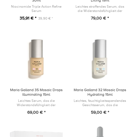
30ml
Lifting 15ml
Niacinamide Triple Action Refine
Leichtes straffendes Serum, das
Serum
die Widerstandsfähigkeit der
Hautbarriere unterstützt und die
35,91 € *
79,00 € *
39,90 € *
Zeichen der Hautalterung
bekämpft, indem es das
Erscheinungsbil...
Maria Galland 35 Mosaic Drops
Maria Galland 32 Mosaic Drops
Illuminating 15ml
Hydrating 15ml
Leichtes Serum, das die
Leichtes, feuchtigkeitsspendendes
Widerstandsfähigkeit der
Gesichtsserum, das die
Hautbarriere unterstützt und einem
Widerstandsfähigkeit der
69,00 € *
59,00 € *
fahlen Teint entgegenwirkt, indem
Hautbarriere unterstützt und dem
es Deiner Haut einen gesund-
Austrocknen der Haut
aussehende...
entgegenwirkt, indem...