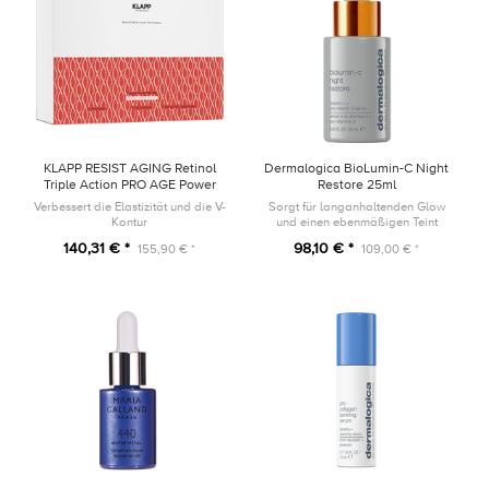
KLAPP RESIST AGING Retinol
Dermalogica BioLumin-C Night
Triple Action PRO AGE Power
Restore 25ml
Trio SET
Verbessert die Elastizität und die V-
Sorgt für langanhaltenden Glow
Kontur
und einen ebenmäßigen Teint
140,31 € *
98,10 € *
155,90 € *
109,00 € *