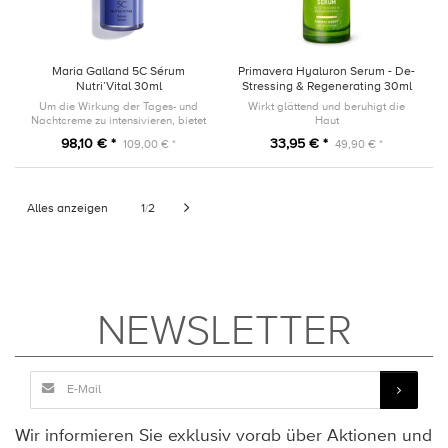
Maria Galland 5C Sérum
Primavera Hyaluron Serum - De-
Nutri’Vital 30ml
Stressing & Regenerating 30ml
Um die Wirkung der Tages- und
Wirkt glättend und beruhigt die
Nachtcreme zu intensivieren, bietet
Haut
dieses Serum eine leichte, zart
98,10 € *
33,95 € *
109,00 € *
49,90 € *
schmelzende Textur, die wie eine
zweite Haut ist.
Alles anzeigen
1
2
/
NEWSLETTER
Wir informieren Sie exklusiv vorab über Aktionen und