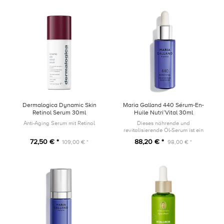
Dermalogica Dynamic Skin
Maria Galland 440 Sérum-En-
Retinol Serum 30ml
Huile Nutri’Vital 30ml
Anti-Aging Serum mit Retinol
Dieses nährende und
revitalisierende Öl-Serum ist ein
wahrer Wirkstoffträger mit
72,50 € *
88,20 € *
109,00 € *
98,00 € *
trockenem, seidigem Finish für
höchstes Wohlbefinden.