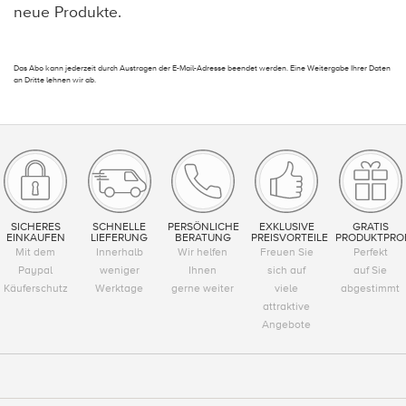
neue Produkte.
Das Abo kann jederzeit durch Austragen der E-Mail-Adresse beendet werden. Eine Weitergabe Ihrer Daten
an Dritte lehnen wir ab.
SICHERES
SCHNELLE
PERSÖNLICHE
EXKLUSIVE
GRATIS
EINKAUFEN
LIEFERUNG
BERATUNG
PREISVORTEILE
PRODUKTPRO
Mit dem
Innerhalb
Wir helfen
Freuen Sie
Perfekt
Paypal
weniger
Ihnen
sich auf
auf Sie
Käuferschutz
Werktage
gerne weiter
viele
abgestimmt
attraktive
Angebote