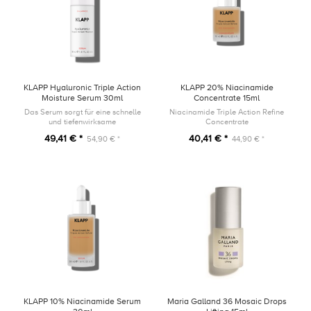
KLAPP Hyaluronic Triple Action
KLAPP 20% Niacinamide
Moisture Serum 30ml
Concentrate 15ml
Das Serum sorgt für eine schnelle
Niacinamide Triple Action Refine
und tiefenwirksame
Concentrate
Feuchtigkeitszufuhr. Für ein
49,41 € *
40,41 € *
54,90 € *
44,90 € *
spürbar pralles Hautgefühl und
einen natürlichen Glow.
KLAPP 10% Niacinamide Serum
Maria Galland 36 Mosaic Drops