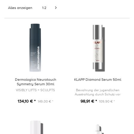
Alles anzeigen
1
2
/
Dermologica Neurotouch
KLAPP Diamond Serum 50ml
Symmetry Serum 30ml
VISIBLY LIFTS + SCULPTS
Bewahrung der jugendlichen
Ausstrahlung durch Schutz vor
vorzeitiger Hautalterung
134,10 € *
98,91 € *
149,00 € *
109,90 € *