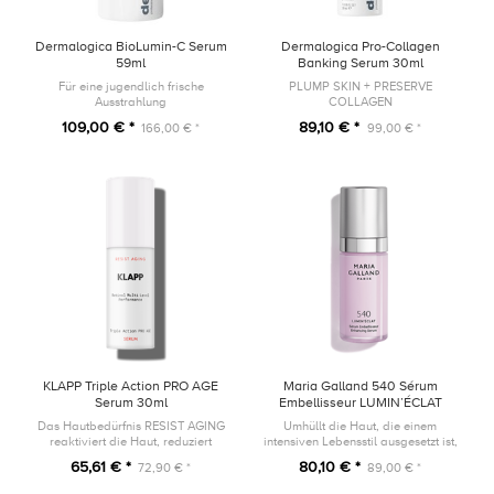
Dermalogica BioLumin-C Serum
Dermalogica Pro-Collagen
59ml
Banking Serum 30ml
Für eine jugendlich frische
PLUMP SKIN + PRESERVE
Ausstrahlung
COLLAGEN
109,00 € *
89,10 € *
166,00 € *
99,00 € *
KLAPP Triple Action PRO AGE
Maria Galland 540 Sérum
Serum 30ml
Embellisseur LUMIN’ÉCLAT
30ml
Das Hautbedürfnis RESIST AGING
Umhüllt die Haut, die einem
reaktiviert die Haut, reduziert
intensiven Lebensstil ausgesetzt ist,
Linien und Falten.
mit einem strahlenden Schimmer.
65,61 € *
80,10 € *
72,90 € *
89,00 € *