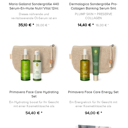
Maria Galland Sondergröße 440
Dermalogica Sondergröße Pro-
Sérum-En-Huile Nutri’Vital 12ml
Collagen Banking Serum 5ml
Dieses nährende und
PLUMP SKIN + PRESERVE
revitalisierende Öl-Serum ist ein
COLLAGEN
wahrer Wirkstoffträger mit
35,10 € *
14,40 € *
39,00 € *
16,00 € *
trockenem, seidigem Finish für
höchstes Wohlbefinden.
Primavera Face Care Hydrating
Primavera Face Care Energy Set
Set
Ein Hydrating boost für Ihr Gesicht
Ein Energiekick für Ihr Gesicht mit
mit einer Kosmetiktasche als
einer Kosmetiktasche als
Geschenk!
Geschenk!
54,40 € *
94,00 € *