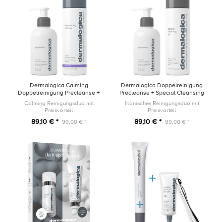
Dermalogica Calming
Dermalogica Doppelreinigung
Doppelreinigung Precleanse +
Precleanse + Special Cleansing
UltraCalming Cleanser
Gel
Calming Reinigungsduo mit
Ikonisches Reinigungsduo mit
Preisvorteil
Preisvorteil
89,10 € *
89,10 € *
99,00 € *
99,00 € *