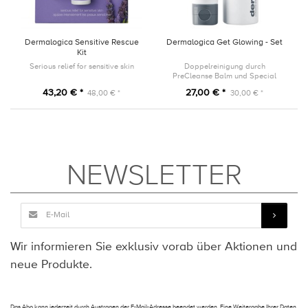
Dermalogica Sensitive Rescue
Dermalogica Get Glowing - Set
Kit
Serious relief for sensitive skin
Doppelreinigung durch
PreCleanse Balm und Special
Cleansing Gel
43,20 € *
27,00 € *
48,00 € *
30,00 € *
NEWSLETTER
Wir informieren Sie exklusiv vorab über Aktionen und
neue Produkte.
Das Abo kann jederzeit durch Austragen der E-Mail-Adresse beendet werden. Eine Weitergabe Ihrer Daten