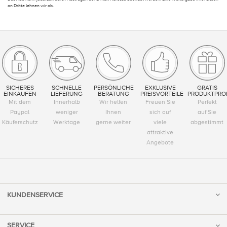
an Dritte lehnen wir ab.
SICHERES
SCHNELLE
PERSÖNLICHE
EXKLUSIVE
GRATIS
EINKAUFEN
LIEFERUNG
BERATUNG
PREISVORTEILE
PRODUKTPRO
Mit dem
Innerhalb
Wir helfen
Freuen Sie
Perfekt
Paypal
weniger
Ihnen
sich auf
auf Sie
Käuferschutz
Werktage
gerne weiter
viele
abgestimmt
attraktive
Angebote
KUNDENSERVICE
SERVICE