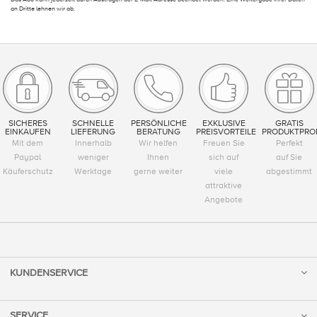
an Dritte lehnen wir ab.
SICHERES
SCHNELLE
PERSÖNLICHE
EXKLUSIVE
GRATIS
EINKAUFEN
LIEFERUNG
BERATUNG
PREISVORTEILE
PRODUKTPRO
Mit dem
Innerhalb
Wir helfen
Freuen Sie
Perfekt
Paypal
weniger
Ihnen
sich auf
auf Sie
Käuferschutz
Werktage
gerne weiter
viele
abgestimmt
attraktive
Angebote
KUNDENSERVICE
SERVICE