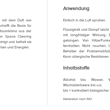
Anwendung
ay mit dem Duft von
Einfach in die Luft sprühen.
afft die Basis für
Flüssigkeit und Dampf leicht
 Raumklima aus der
mit langfristiger Wirkung
ion Space Clearing
gelangen. Von Hitze/Funke
inigt und befreit sie
fernhalten. Nicht rauchen. 
len und Energien.
Behälter der Problemabfall
Kann allergische Reaktionen 
Inhaltsstoffe
Alkohol bio, Wasser, W
Wacholderbeere bio u.a.
bio = kontrolliert biologisch
Deklaration nach INCI: