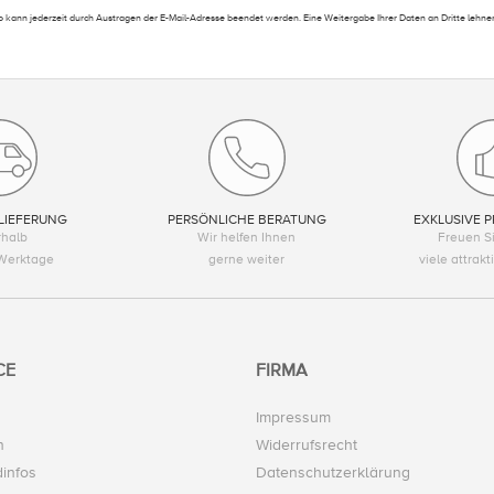
 kann jederzeit durch Austragen der E-Mail-Adresse beendet werden. Eine Weitergabe Ihrer Daten an Dritte lehnen
LIEFERUNG
PERSÖNLICHE BERATUNG
EXKLUSIVE P
rhalb
Wir helfen Ihnen
Freuen Si
Werktage
gerne weiter
viele attrak
CE
FIRMA
Impressum
n
Widerrufsrecht
infos
Datenschutzerklärung