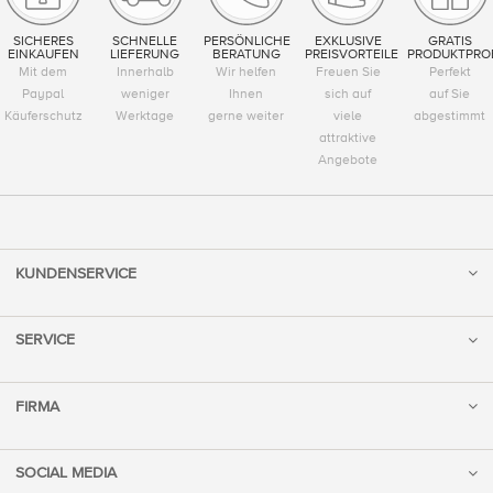
SICHERES
SCHNELLE
PERSÖNLICHE
EXKLUSIVE
GRATIS
EINKAUFEN
LIEFERUNG
BERATUNG
PREISVORTEILE
PRODUKTPRO
Mit dem
Innerhalb
Wir helfen
Freuen Sie
Perfekt
Paypal
weniger
Ihnen
sich auf
auf Sie
Käuferschutz
Werktage
gerne weiter
viele
abgestimmt
attraktive
Angebote
KUNDENSERVICE
SERVICE
FIRMA
SOCIAL MEDIA