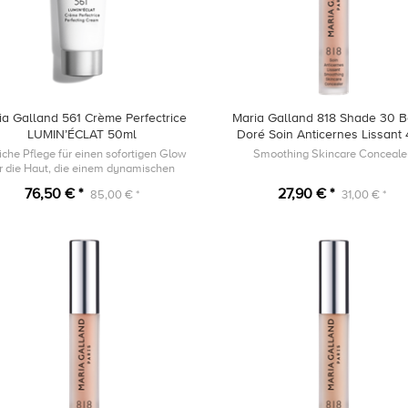
ia Galland 561 Crème Perfectrice
Maria Galland 818 Shade 30 B
LUMIN’ÉCLAT 50ml
Doré Soin Anticernes Lissant
iche Pflege für einen sofortigen Glow
Smoothing Skincare Conceale
ür die Haut, die einem dynamischen
Lebensstil ausgesetzt ist.
76,50 € *
27,90 € *
85,00 € *
31,00 € *