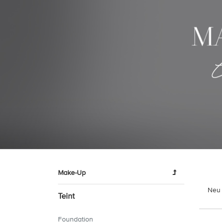
Make-Up
Neu 
Teint
Foundation