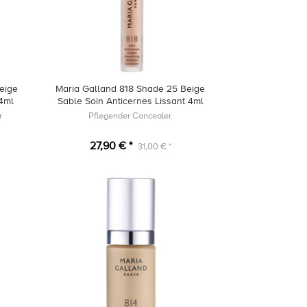
eige
Maria Galland 818 Shade 25 Beige
 4ml
Sable Soin Anticernes Lissant 4ml
r
Pflegender Concealer.
27,90 € *
31,00 € *