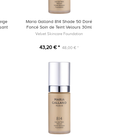
eige
Maria Galland 814 Shade 50 Doré
sant
Foncé Soin de Teint Velours 30ml
Velvet Skincare Foundation
43,20 € *
48,00 € *