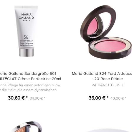
aria Galland Sondergröße 561
Maria Galland 824 Fard A Joues
IN’ÉCLAT Crème Perfectrice 20ml
- 20 Rose Pétale
iche Pflege für einen sofortigen Glow
RADIANCE BLUSH
ür die Haut, die einem dynamischen
Lebensstil ausgesetzt ist.
30,60 € *
36,00 € *
34,00 € *
40,00 € *