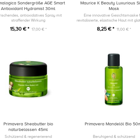
malogica Sondergröße AGE Smart
Maurice K Beauty Luxurious Si
Antioxidant Hydramist 30ml
Mask
rischendes, antioxidatives Spray mit
Eine innovative Gesichtsmaske 
straffender Wirkung
revitalisierte, elastische Haut mit gl
Erscheinungsbild.
15,30 € *
8,25 € *
17,00 € *
11,00 € *
Primavera Sheabutter bio
Primavera Mandelöl Bio 50
naturbelassen 45ml
Schützend & regenerierend
Beruhigend & schützend