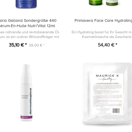
aria Galland Sondergröße 440
Primavera Face Care Hydratin
érum-En-Huile Nutri’Vital 12ml
ses nährende und revitalisierende Öl-
Ein Hydrating boost für Ihr Gesicht mi
um ist ein wahrer Wirkstoffträger mit
Kosmetiktasche als Geschenk
ckenem, seidigem Finish für höchstes
35,10 € *
54,40 € *
39,00 € *
Wohlbefinden.