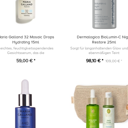
aria Galland 32 Mosaic Drops
Dermalogica BioLumin-C Nig
Hydrating 15ml
Restore 25ml
eichtes, feuchtigkeitsspendendes
Sorgt für langanhaltenden Glow und
Gesichtsserum, das die
ebenmäßigen Teint
derstandsfähigkeit der Hautbarriere
59,00 € *
98,10 € *
109,00 € *
rstützt und dem Austrocknen der Haut
entgegenwirkt, indem...