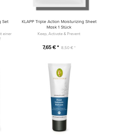
g Set
KLAPP Triple Action Moisturizing Sheet
Mask 1 Stück
t einer
Keep, Activate & Prevent
!
7,65 € *
8,50 € *