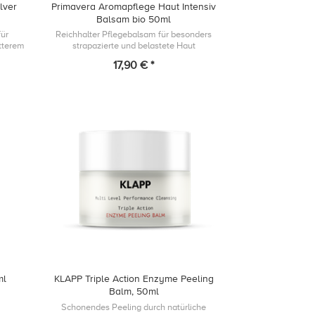
lver
Primavera Aromapflege Haut Intensiv
Balsam bio 50ml
für
Reichhalter Pflegebalsam für besonders
atterem
strapazierte und belastete Haut
17,90 € *
ml
KLAPP Triple Action Enzyme Peeling
Balm, 50ml
Schonendes Peeling durch natürliche