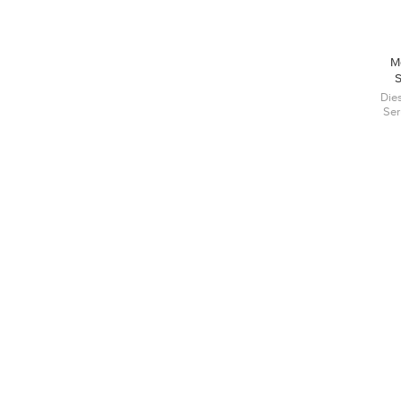
M
S
Die
Ser
tro