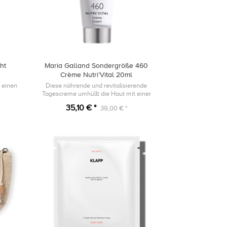
ht
Maria Galland Sondergröße 460
Crème Nutri’Vital 20ml
 einen
Diese nährende und revitalisierende
Tagescreme umhüllt die Haut mit einer
samtig-weichen und reichhaltigen Textur.
35,10 € *
39,00 € *