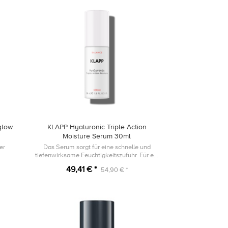
glow
KLAPP Hyaluronic Triple Action
Moisture Serum 30ml
er
Das Serum sorgt für eine schnelle und
tiefenwirksame Feuchtigkeitszufuhr. Für ein
spürbar pralles Hautgefühl und einen
49,41 € *
54,90 € *
natürlichen Glow.