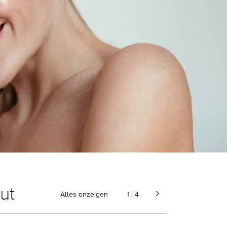
ut
Alles anzeigen
1
4
/